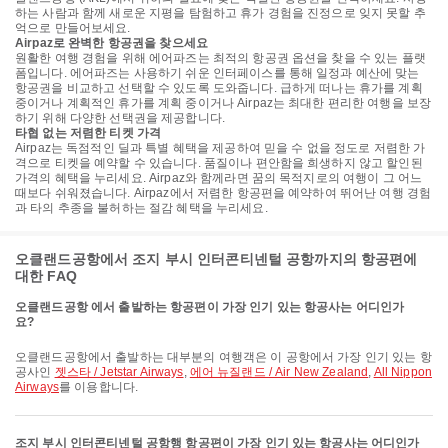
하는 사람과 함께 새로운 지평을 탐험하고 휴가 경험을 진정으로 잊지 못할 추
억으로 만들어보세요.
Airpaz로 완벽한 항공권을 찾으세요
원활한 여행 경험을 위해 에어파즈는 최적의 항공권 옵션을 찾을 수 있는 플랫
폼입니다. 에어파즈는 사용하기 쉬운 인터페이스를 통해 일정과 예산에 맞는
항공권을 비교하고 선택할 수 있도록 도와줍니다. 급하게 떠나는 휴가를 계획
중이거나 계획적인 휴가를 계획 중이거나 Airpaz는 최대한 편리한 여행을 보장
하기 위해 다양한 선택권을 제공합니다.
타협 없는 저렴한 티켓 가격
Airpaz는 독점적인 딜과 특별 혜택을 제공하여 믿을 수 없을 정도로 저렴한 가
격으로 티켓을 예약할 수 있습니다. 품질이나 편안함을 희생하지 않고 할인된
가격의 혜택을 누리세요. Airpaz와 함께라면 꿈의 목적지로의 여행이 그 어느
때보다 쉬워졌습니다. Airpaz에서 저렴한 항공편을 예약하여 뛰어난 여행 경험
과 타의 추종을 불허하는 절감 혜택을 누리세요.
오클랜드공항에서 조지 부시 인터콘티넨털 공항까지의 항공편에
대한 FAQ
오클랜드공항 에서 출발하는 항공편이 가장 인기 있는 항공사는 어디인가
요?
오클랜드공항에서 출발하는 대부분의 여행객은 이 공항에서 가장 인기 있는 항
공사인
젯스타 / Jetstar Airways
,
에어 뉴질랜드 / Air New Zealand
,
All Nippon
Airways
를 이용합니다.
조지 부시 인터콘티넨털 공항행 항공편이 가장 인기 있는 항공사는 어디인가