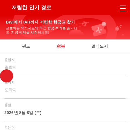
저렴한 인기 경로
BWI에서 IAH까지 저렴한 항공권 찾기
선호하는 목적지로의 독점 항공 특가를 즐기세
요. 지금 예약을 시작하세요!
편도
왕복
멀티도시
출발지
출발지
도착지
도착지
출발
2026년 8월 8일 (토)
오는편