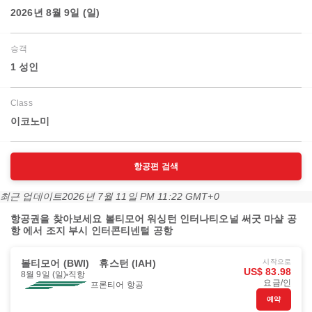
2026년 8월 9일 (일)
승객
1 성인
Class
이코노미
항공편 검색
최근 업데이트
2026년 7월 11일 PM 11:22 GMT+0
항공권을 찾아보세요 볼티모어 워싱턴 인터나티오널 써굿 마샬 공
항 에서 조지 부시 인터콘티넨털 공항
볼티모어 (BWI)
휴스턴 (IAH)
시작으로
US$ 83.98
8월 9일 (일)
직항
요금/인
프론티어 항공
예약