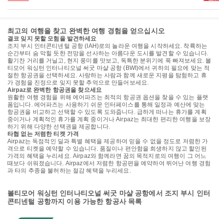
최고의 여행을 찾고 완벽한 여행 경험을 얻으십시오
결코 잊지 못할 모험을 발견하세요
조지 부시 인터콘티넨털 공항 (IAH)로의 놀라운 여행을 시작하세요. 착륙하는
순간부터 숨 막힐 듯한 전망을 선사하는 아름다운 도시를 발견할 수 있습니다.
활기찬 거리를 거닐고, 현지 풍미를 맛보고, 독특한 분위기에 푹 빠져보세요. 볼
티모어 워싱턴 인터나티오널 써굿 마샬 공항 (BWI)에서 귀하의 필요에 맞는 적
절한 항공권을 선택하세요. 사랑하는 사람과 함께 새로운 지평을 탐험하고 휴
가 경험을 진정으로 잊지 못할 추억으로 만들어보세요.
Airpaz로 완벽한 항공권을 찾으세요
원활한 여행 경험을 위해 에어파즈는 최적의 항공권 옵션을 찾을 수 있는 플랫
폼입니다. 에어파즈는 사용하기 쉬운 인터페이스를 통해 일정과 예산에 맞는
항공권을 비교하고 선택할 수 있도록 도와줍니다. 급하게 떠나는 휴가를 계획
중이거나 계획적인 휴가를 계획 중이거나 Airpaz는 최대한 편리한 여행을 보장
하기 위해 다양한 선택권을 제공합니다.
타협 없는 저렴한 티켓 가격
Airpaz는 독점적인 딜과 특별 혜택을 제공하여 믿을 수 없을 정도로 저렴한 가
격으로 티켓을 예약할 수 있습니다. 품질이나 편안함을 희생하지 않고 할인된
가격의 혜택을 누리세요. Airpaz와 함께라면 꿈의 목적지로의 여행이 그 어느
때보다 쉬워졌습니다. Airpaz에서 저렴한 항공편을 예약하여 뛰어난 여행 경험
과 타의 추종을 불허하는 절감 혜택을 누리세요.
볼티모어 워싱턴 인터나티오널 써굿 마샬 공항에서 조지 부시 인터
콘티넨털 공항까지 이용 가능한 항공사 목록