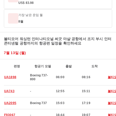
US$ 83.98
가장 낮은 운임 월
8월
볼티모어 워싱턴 인터나티오널 써굿 마샬 공항에서 조지 부시 인터
콘티넨털 공항까지의 항공편 일정을 확인하세요
7월 13일 (월)
편명
항공기 모델
출발
도착
Boeing 737-
UA1898
06:00
08:16
볼티
800
UA743
-
12:55
15:11
볼티
UA2095
Boeing 737
15:03
17:19
볼티
F93067
-
16:44
19:07
볼티