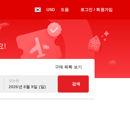
USD
도움
로그인 / 회원가입
요!
구매 목록 보기
오는편
검색
2026년 8월 9일 (일)