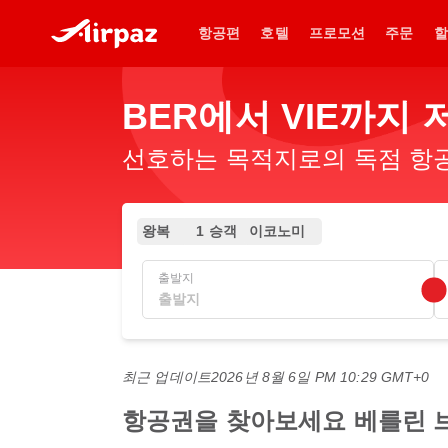
항공편
호텔
프로모션
주문
할
BER에서 VIE까지
선호하는 목적지로의 독점 항공
왕복
1 승객
이코노미
출발지
최근 업데이트
2026년 8월 6일 PM 10:29 GMT+0
항공권을 찾아보세요 베를린 