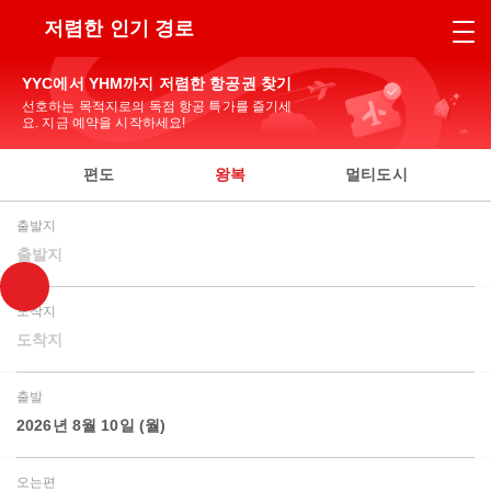
저렴한 인기 경로
YYC에서 YHM까지 저렴한 항공권 찾기
선호하는 목적지로의 독점 항공 특가를 즐기세
요. 지금 예약을 시작하세요!
편도
왕복
멀티도시
출발지
출발지
도착지
도착지
출발
2026년 8월 10일 (월)
오는편