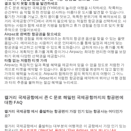
결코 잊지 못할 모험을 발견하세요
존 C 문로 해밀턴 국제공항 (YHM)로의 놀라운 여행을 시작하세요. 착륙하는
순간부터 숨 막힐 듯한 전망을 선사하는 아름다운 도시를 발견할 수 있습니다.
활기찬 거리를 거닐고, 현지 풍미를 맛보고, 독특한 분위기에 푹 빠져보세요. 캘
거리 국제공항 (YYC)에서 귀하의 필요에 맞는 적절한 항공권을 선택하세요. 사
랑하는 사람과 함께 새로운 지평을 탐험하고 휴가 경험을 진정으로 잊지 못할
추억으로 만들어보세요.
Airpaz로 완벽한 항공권을 찾으세요
원활한 여행 경험을 위해 에어파즈는 최적의 항공권 옵션을 찾을 수 있는 플랫
폼입니다. 에어파즈는 사용하기 쉬운 인터페이스를 통해 일정과 예산에 맞는
항공권을 비교하고 선택할 수 있도록 도와줍니다. 급하게 떠나는 휴가를 계획
중이거나 계획적인 휴가를 계획 중이거나 Airpaz는 최대한 편리한 여행을 보장
하기 위해 다양한 선택권을 제공합니다.
타협 없는 저렴한 티켓 가격
Airpaz는 독점적인 딜과 특별 혜택을 제공하여 믿을 수 없을 정도로 저렴한 가
격으로 티켓을 예약할 수 있습니다. 품질이나 편안함을 희생하지 않고 할인된
가격의 혜택을 누리세요. Airpaz와 함께라면 꿈의 목적지로의 여행이 그 어느
때보다 쉬워졌습니다. Airpaz에서 저렴한 항공편을 예약하여 뛰어난 여행 경험
과 타의 추종을 불허하는 절감 혜택을 누리세요.
캘거리 국제공항에서 존 C 문로 해밀턴 국제공항까지의 항공편에
대한 FAQ
캘거리 국제공항 에서 출발하는 항공편이 가장 인기 있는 항공사는 어디인가
요?
캘거리 국제공항에서 출발하는 대부분의 여행객은 이 공항에서 가장 인기 있는
항공사인
웨스트제트 / WestJet
,
플레어 / Flair Airlines
,
에어 캐나다 / Air