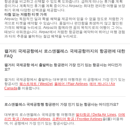
항공권을 비교하고 선택할 수 있도록 도와줍니다. 급하게 떠나는 휴가를 계획
중이거나 계획적인 휴가를 계획 중이거나 Airpaz는 최대한 편리한 여행을 보장
하기 위해 다양한 선택권을 제공합니다.
타협 없는 저렴한 티켓 가격
Airpaz는 독점적인 딜과 특별 혜택을 제공하여 믿을 수 없을 정도로 저렴한 가
격으로 티켓을 예약할 수 있습니다. 품질이나 편안함을 희생하지 않고 할인된
가격의 혜택을 누리세요. Airpaz와 함께라면 꿈의 목적지로의 여행이 그 어느
때보다 쉬워졌습니다. Airpaz에서 저렴한 항공편을 예약하여 뛰어난 여행 경험
과 타의 추종을 불허하는 절감 혜택을 누리세요.
캘거리 국제공항에서 로스앤젤레스 국제공항까지의 항공편에 대한
FAQ
캘거리 국제공항 에서 출발하는 항공편이 가장 인기 있는 항공사는 어디인가
요?
캘거리 국제공항에서 출발하는 대부분의 여행객은 이 공항에서 가장 인기 있는
항공사인
웨스트제트 / WestJet
,
플레어 / Flair Airlines
,
에어 캐나다 / Air
Canada
를 이용합니다.
로스앤젤레스 국제공항행 항공편이 가장 인기 있는 항공사는 어디인가요?
대부분의 로스앤젤레스 국제공항 행 여행객은
델타항공 / Delta Air Lines
,
아메
리칸 항공 / American Airlines
,
프론티어 항공 / Frontier Airlines
을(를) 이용하
며, 이 공항에서 가장 인기 있는 항공사입니다.