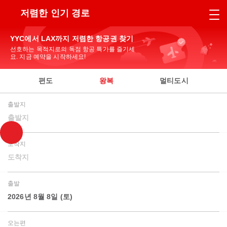
저렴한 인기 경로
YYC에서 LAX까지 저렴한 항공권 찾기
선호하는 목적지로의 독점 항공 특가를 즐기세
요. 지금 예약을 시작하세요!
편도
왕복
멀티도시
출발지
출발지
도착지
도착지
출발
2026년 8월 8일 (토)
오는편