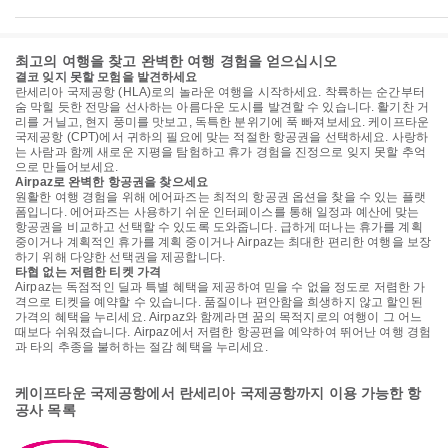
최고의 여행을 찾고 완벽한 여행 경험을 얻으십시오
결코 잊지 못할 모험을 발견하세요
란세리아 국제공항 (HLA)로의 놀라운 여행을 시작하세요. 착륙하는 순간부터
숨 막힐 듯한 전망을 선사하는 아름다운 도시를 발견할 수 있습니다. 활기찬 거
리를 거닐고, 현지 풍미를 맛보고, 독특한 분위기에 푹 빠져보세요. 케이프타운
국제공항 (CPT)에서 귀하의 필요에 맞는 적절한 항공권을 선택하세요. 사랑하
는 사람과 함께 새로운 지평을 탐험하고 휴가 경험을 진정으로 잊지 못할 추억
으로 만들어보세요.
Airpaz로 완벽한 항공권을 찾으세요
원활한 여행 경험을 위해 에어파즈는 최적의 항공권 옵션을 찾을 수 있는 플랫
폼입니다. 에어파즈는 사용하기 쉬운 인터페이스를 통해 일정과 예산에 맞는
항공권을 비교하고 선택할 수 있도록 도와줍니다. 급하게 떠나는 휴가를 계획
중이거나 계획적인 휴가를 계획 중이거나 Airpaz는 최대한 편리한 여행을 보장
하기 위해 다양한 선택권을 제공합니다.
타협 없는 저렴한 티켓 가격
Airpaz는 독점적인 딜과 특별 혜택을 제공하여 믿을 수 없을 정도로 저렴한 가
격으로 티켓을 예약할 수 있습니다. 품질이나 편안함을 희생하지 않고 할인된
가격의 혜택을 누리세요. Airpaz와 함께라면 꿈의 목적지로의 여행이 그 어느
때보다 쉬워졌습니다. Airpaz에서 저렴한 항공편을 예약하여 뛰어난 여행 경험
과 타의 추종을 불허하는 절감 혜택을 누리세요.
케이프타운 국제공항에서 란세리아 국제공항까지 이용 가능한 항
공사 목록