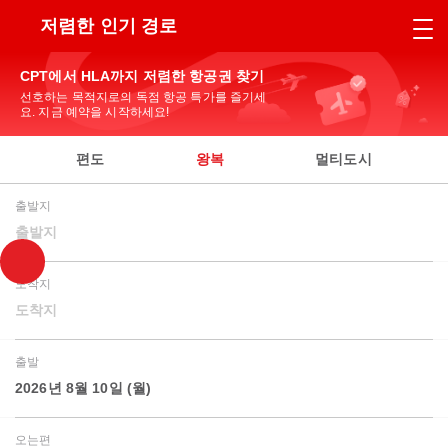
저렴한 인기 경로
CPT에서 HLA까지 저렴한 항공권 찾기
선호하는 목적지로의 독점 항공 특가를 즐기세
요. 지금 예약을 시작하세요!
편도
왕복
멀티도시
출발지
출발지
도착지
도착지
출발
2026년 8월 10일 (월)
오는편