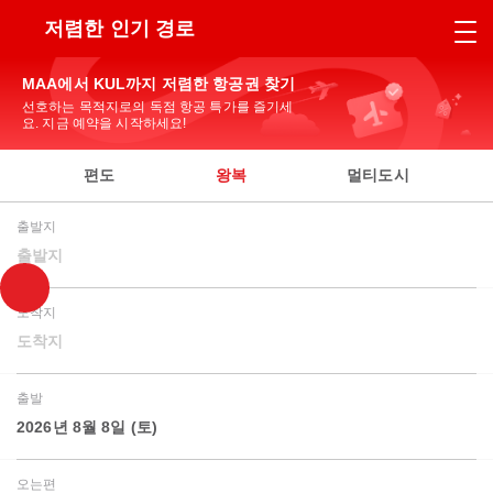
저렴한 인기 경로
MAA에서 KUL까지 저렴한 항공권 찾기
선호하는 목적지로의 독점 항공 특가를 즐기세
요. 지금 예약을 시작하세요!
편도
왕복
멀티도시
출발지
출발지
도착지
도착지
출발
2026년 8월 8일 (토)
오는편