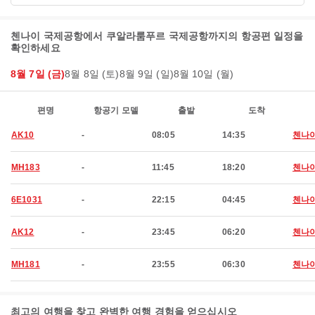
첸나이 국제공항에서 쿠알라룸푸르 국제공항까지의 항공편 일정을
확인하세요
8월 7일 (금)
8월 8일 (토)
8월 9일 (일)
8월 10일 (월)
편명
항공기 모델
출발
도착
AK10
-
08:05
14:35
첸나
MH183
-
11:45
18:20
첸나
6E1031
-
22:15
04:45
첸나
AK12
-
23:45
06:20
첸나
MH181
-
23:55
06:30
첸나
최고의 여행을 찾고 완벽한 여행 경험을 얻으십시오