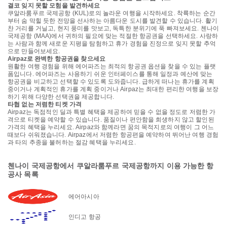
결코 잊지 못할 모험을 발견하세요
쿠알라룸푸르 국제공항 (KUL)로의 놀라운 여행을 시작하세요. 착륙하는 순간
부터 숨 막힐 듯한 전망을 선사하는 아름다운 도시를 발견할 수 있습니다. 활기
찬 거리를 거닐고, 현지 풍미를 맛보고, 독특한 분위기에 푹 빠져보세요. 첸나이
국제공항 (MAA)에서 귀하의 필요에 맞는 적절한 항공권을 선택하세요. 사랑하
는 사람과 함께 새로운 지평을 탐험하고 휴가 경험을 진정으로 잊지 못할 추억
으로 만들어보세요.
Airpaz로 완벽한 항공권을 찾으세요
원활한 여행 경험을 위해 에어파즈는 최적의 항공권 옵션을 찾을 수 있는 플랫
폼입니다. 에어파즈는 사용하기 쉬운 인터페이스를 통해 일정과 예산에 맞는
항공권을 비교하고 선택할 수 있도록 도와줍니다. 급하게 떠나는 휴가를 계획
중이거나 계획적인 휴가를 계획 중이거나 Airpaz는 최대한 편리한 여행을 보장
하기 위해 다양한 선택권을 제공합니다.
타협 없는 저렴한 티켓 가격
Airpaz는 독점적인 딜과 특별 혜택을 제공하여 믿을 수 없을 정도로 저렴한 가
격으로 티켓을 예약할 수 있습니다. 품질이나 편안함을 희생하지 않고 할인된
가격의 혜택을 누리세요. Airpaz와 함께라면 꿈의 목적지로의 여행이 그 어느
때보다 쉬워졌습니다. Airpaz에서 저렴한 항공편을 예약하여 뛰어난 여행 경험
과 타의 추종을 불허하는 절감 혜택을 누리세요.
첸나이 국제공항에서 쿠알라룸푸르 국제공항까지 이용 가능한 항
공사 목록
에어아시아
인디고 항공