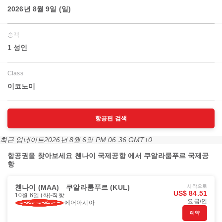
2026년 8월 9일 (일)
승객
1 성인
Class
이코노미
항공편 검색
최근 업데이트
2026년 8월 6일 PM 06:36 GMT+0
항공권을 찾아보세요 첸나이 국제공항 에서 쿠알라룸푸르 국제공
항
첸나이 (MAA)
쿠알라룸푸르 (KUL)
시작으로
US$ 84.51
10월 6일 (화)
직항
요금/인
에어아시아
예약