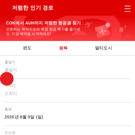
저렴한 인기 경로
COK에서 AUH까지 저렴한 항공권 찾기
선호하는 목적지로의 독점 항공 특가를 즐기세
요. 지금 예약을 시작하세요!
편도
왕복
멀티도시
출발지
출발지
도착지
도착지
출발
2026년 8월 9일 (일)
오는편