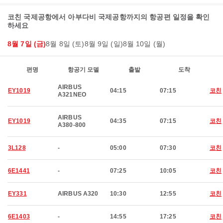
코친 국제공항에서 아부다비 국제공항까지의 항공편 일정을 확인
하세요
8월 7일 (금)
8월 8일 (토)
8월 9일 (일)
8월 10일 (월)
편명
항공기 모델
출발
도착
AIRBUS
EY1019
04:15
07:15
코친
A321NEO
AIRBUS
EY1019
04:35
07:15
코친
A380-800
3L128
-
05:00
07:30
코친
6E1441
-
07:25
10:05
코친
EY331
AIRBUS A320
10:30
12:55
코친
6E1403
-
14:55
17:25
코친