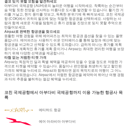
결코 잊지 못할 모험을 발견하세요
아부다비 국제공항 (AUH)로의 놀라운 여행을 시작하세요. 착륙하는 순간부터
숨 막힐 듯한 전망을 선사하는 아름다운 도시를 발견할 수 있습니다. 활기찬 거
리를 거닐고, 현지 풍미를 맛보고, 독특한 분위기에 푹 빠져보세요. 코친 국제공
항 (COK)에서 귀하의 필요에 맞는 적절한 항공권을 선택하세요. 사랑하는 사
람과 함께 새로운 지평을 탐험하고 휴가 경험을 진정으로 잊지 못할 추억으로
만들어보세요.
Airpaz로 완벽한 항공권을 찾으세요
원활한 여행 경험을 위해 에어파즈는 최적의 항공권 옵션을 찾을 수 있는 플랫
폼입니다. 에어파즈는 사용하기 쉬운 인터페이스를 통해 일정과 예산에 맞는
항공권을 비교하고 선택할 수 있도록 도와줍니다. 급하게 떠나는 휴가를 계획
중이거나 계획적인 휴가를 계획 중이거나 Airpaz는 최대한 편리한 여행을 보장
하기 위해 다양한 선택권을 제공합니다.
타협 없는 저렴한 티켓 가격
Airpaz는 독점적인 딜과 특별 혜택을 제공하여 믿을 수 없을 정도로 저렴한 가
격으로 티켓을 예약할 수 있습니다. 품질이나 편안함을 희생하지 않고 할인된
가격의 혜택을 누리세요. Airpaz와 함께라면 꿈의 목적지로의 여행이 그 어느
때보다 쉬워졌습니다. Airpaz에서 저렴한 항공편을 예약하여 뛰어난 여행 경험
과 타의 추종을 불허하는 절감 혜택을 누리세요.
코친 국제공항에서 아부다비 국제공항까지 이용 가능한 항공사 목
록
에티하드 항공
에어 아라비아 아부다비