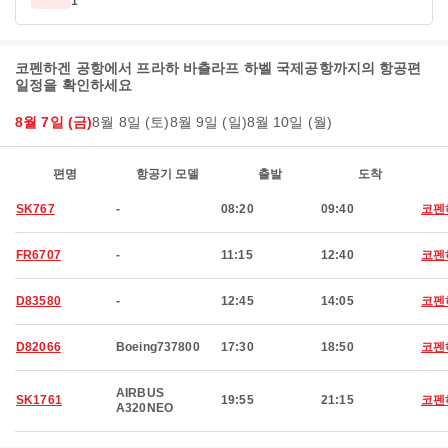
1
코펜하겐 공항에서 프라하 바츨라프 하벨 국제공항까지의 항공편
일정을 확인하세요
8월 7일 (금)
8월 8일 (토)
8월 9일 (일)
8월 10일 (월)
편명
항공기 모델
출발
도착
SK767
-
08:20
09:40
코펜
FR6707
-
11:15
12:40
코펜
D83580
-
12:45
14:05
코펜
D82066
Boeing737800
17:30
18:50
코펜
AIRBUS
SK1761
19:55
21:15
코펜
A320NEO