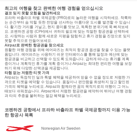
최고의 여행을 찾고 완벽한 여행 경험을 얻으십시오
결코 잊지 못할 모험을 발견하세요
프라하 바츨라프 하벨 국제공항 (PRG)로의 놀라운 여행을 시작하세요. 착륙하
는 순간부터 숨 막힐 듯한 전망을 선사하는 아름다운 도시를 발견할 수 있습니
다. 활기찬 거리를 거닐고, 현지 풍미를 맛보고, 독특한 분위기에 푹 빠져보세
요. 코펜하겐 공항 (CPH)에서 귀하의 필요에 맞는 적절한 항공권을 선택하세
요. 사랑하는 사람과 함께 새로운 지평을 탐험하고 휴가 경험을 진정으로 잊지
못할 추억으로 만들어보세요.
Airpaz로 완벽한 항공권을 찾으세요
원활한 여행 경험을 위해 에어파즈는 최적의 항공권 옵션을 찾을 수 있는 플랫
폼입니다. 에어파즈는 사용하기 쉬운 인터페이스를 통해 일정과 예산에 맞는
항공권을 비교하고 선택할 수 있도록 도와줍니다. 급하게 떠나는 휴가를 계획
중이거나 계획적인 휴가를 계획 중이거나 Airpaz는 최대한 편리한 여행을 보장
하기 위해 다양한 선택권을 제공합니다.
타협 없는 저렴한 티켓 가격
Airpaz는 독점적인 딜과 특별 혜택을 제공하여 믿을 수 없을 정도로 저렴한 가
격으로 티켓을 예약할 수 있습니다. 품질이나 편안함을 희생하지 않고 할인된
가격의 혜택을 누리세요. Airpaz와 함께라면 꿈의 목적지로의 여행이 그 어느
때보다 쉬워졌습니다. Airpaz에서 저렴한 항공편을 예약하여 뛰어난 여행 경험
과 타의 추종을 불허하는 절감 혜택을 누리세요.
코펜하겐 공항에서 프라하 바츨라프 하벨 국제공항까지 이용 가능
한 항공사 목록
Norwegian Air Sweden