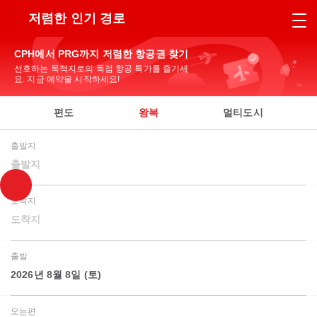
저렴한 인기 경로
CPH에서 PRG까지 저렴한 항공권 찾기
선호하는 목적지로의 독점 항공 특가를 즐기세
요. 지금 예약을 시작하세요!
편도
왕복
멀티도시
출발지
출발지
도착지
도착지
출발
2026년 8월 8일 (토)
오는편