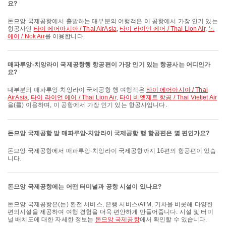
요?
돈므앙 국제공항에서 출발하는 대부분의 여행객은 이 공항에서 가장 인기 있는
항공사인
타이 에어아시아 / Thai AirAsia
,
타이 라이언 에어 / Thai Lion Air
,
녹
에어 / Nok Air
를 이용합니다.
매파루앙-치앙라이 국제공항행 항공편이 가장 인기 있는 항공사는 어디인가
요?
대부분의 매파루앙-치앙라이 국제공항 행 여행객은
타이 에어아시아 / Thai
AirAsia
,
타이 라이언 에어 / Thai Lion Air
,
타이 비엣제트 항공 / Thai Vietjet Air
을(를) 이용하며, 이 공항에서 가장 인기 있는 항공사입니다.
돈므앙 국제공항 발 매파루앙-치앙라이 국제공항 행 항공편은 몇 편인가요?
돈므앙 국제공항에서 매파루앙-치앙라이 국제공항까지 16편의 항공편이 있습
니다.
돈므앙 국제공항에는 어떤 터미널과 공항 시설이 있나요?
돈므앙 국제공항은(는) 환전 서비스, 은행 서비스/ATM, 기차을 비롯해 다양한
편의시설을 제공하여 여행 경험을 더욱 편안하게 만들어줍니다. 시설 및 터미
널 배치도에 대한 자세한 정보는
돈므앙 국제공항
에서 확인할 수 있습니다.