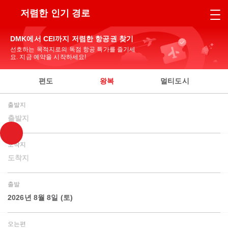
저렴한 인기 경로
DMK에서 CEI까지 저렴한 항공권 찾기
선호하는 목적지로의 독점 항공 특가를 즐기세
요. 지금 예약을 시작하세요!
편도
왕복
멀티도시
출발지
출발지
도착지
도착지
출발
2026년 8월 8일 (토)
오는편