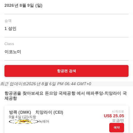
2026년 8월 9일 (일)
승객
1 성인
Class
이코노미
항공편 검색
최근 업데이트
2026년 8월 6일 PM 06:44 GMT+0
항공권을 찾아보세요 돈므앙 국제공항 에서 매파루앙-치앙라이 국
제공항
방콕 (DMK)
치앙라이 (CEI)
시작으로
US$ 25.05
9월 4일 (금)
직항
요금/인
녹에어
예약