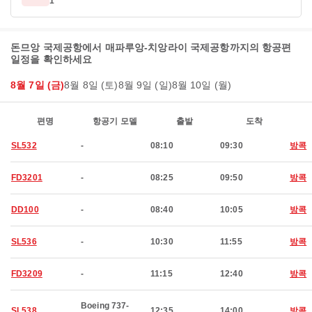
1
돈므앙 국제공항에서 매파루앙-치앙라이 국제공항까지의 항공편
일정을 확인하세요
8월 7일 (금)
8월 8일 (토)
8월 9일 (일)
8월 10일 (월)
편명
항공기 모델
출발
도착
SL532
-
08:10
09:30
방콕
FD3201
-
08:25
09:50
방콕
DD100
-
08:40
10:05
방콕
SL536
-
10:30
11:55
방콕
FD3209
-
11:15
12:40
방콕
Boeing 737-
SL538
12:35
14:00
방콕