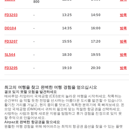
800
FD3203
-
13:25
14:50
방콕
DD104
-
14:35
16:00
방콕
FD3207
-
15:55
17:20
방콕
SL544
-
18:30
19:55
방콕
FD3205
-
19:10
20:30
방콕
최고의 여행을 찾고 완벽한 여행 경험을 얻으십시오
결코 잊지 못할 모험을 발견하세요
매파루앙-치앙라이 국제공항 (CEI)로의 놀라운 여행을 시작하세요. 착륙하는
순간부터 숨 막힐 듯한 전망을 선사하는 아름다운 도시를 발견할 수 있습니다.
활기찬 거리를 거닐고, 현지 풍미를 맛보고, 독특한 분위기에 푹 빠져보세요. 돈
므앙 국제공항 (DMK)에서 귀하의 필요에 맞는 적절한 항공권을 선택하세요.
사랑하는 사람과 함께 새로운 지평을 탐험하고 휴가 경험을 진정으로 잊지 못
할 추억으로 만들어보세요.
Airpaz로 완벽한 항공권을 찾으세요
원활한 여행 경험을 위해 에어파즈는 최적의 항공권 옵션을 찾을 수 있는 플랫