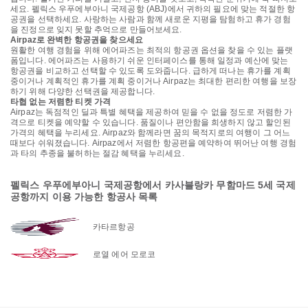
세요. 펠릭스 우푸에부아니 국제공항 (ABJ)에서 귀하의 필요에 맞는 적절한 항
공권을 선택하세요. 사랑하는 사람과 함께 새로운 지평을 탐험하고 휴가 경험
을 진정으로 잊지 못할 추억으로 만들어보세요.
Airpaz로 완벽한 항공권을 찾으세요
원활한 여행 경험을 위해 에어파즈는 최적의 항공권 옵션을 찾을 수 있는 플랫
폼입니다. 에어파즈는 사용하기 쉬운 인터페이스를 통해 일정과 예산에 맞는
항공권을 비교하고 선택할 수 있도록 도와줍니다. 급하게 떠나는 휴가를 계획
중이거나 계획적인 휴가를 계획 중이거나 Airpaz는 최대한 편리한 여행을 보장
하기 위해 다양한 선택권을 제공합니다.
타협 없는 저렴한 티켓 가격
Airpaz는 독점적인 딜과 특별 혜택을 제공하여 믿을 수 없을 정도로 저렴한 가
격으로 티켓을 예약할 수 있습니다. 품질이나 편안함을 희생하지 않고 할인된
가격의 혜택을 누리세요. Airpaz와 함께라면 꿈의 목적지로의 여행이 그 어느
때보다 쉬워졌습니다. Airpaz에서 저렴한 항공편을 예약하여 뛰어난 여행 경험
과 타의 추종을 불허하는 절감 혜택을 누리세요.
펠릭스 우푸에부아니 국제공항에서 카사블랑카 무함마드 5세 국제
공항까지 이용 가능한 항공사 목록
카타르항공
로열 에어 모로코