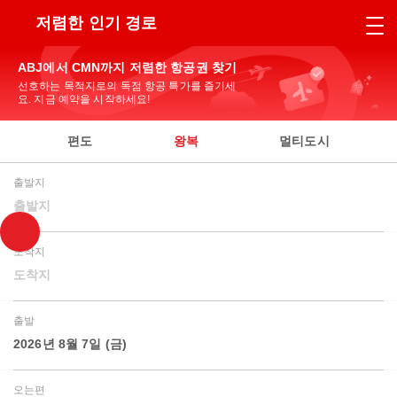
저렴한 인기 경로
ABJ에서 CMN까지 저렴한 항공권 찾기
선호하는 목적지로의 독점 항공 특가를 즐기세
요. 지금 예약을 시작하세요!
편도
왕복
멀티도시
출발지
출발지
도착지
도착지
출발
2026년 8월 7일 (금)
오는편