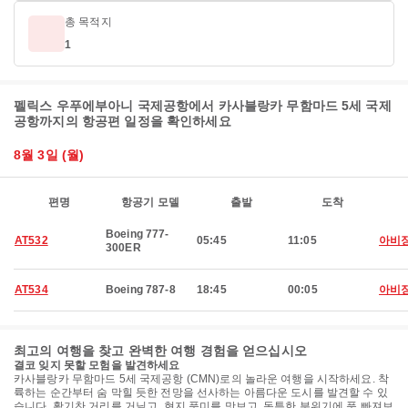
총 목적지
1
펠릭스 우푸에부아니 국제공항에서 카사블랑카 무함마드 5세 국제
공항까지의 항공편 일정을 확인하세요
8월 3일 (월)
편명
항공기 모델
출발
도착
Boeing 777-
AT532
05:45
11:05
아비
300ER
AT534
Boeing 787-8
18:45
00:05
아비
최고의 여행을 찾고 완벽한 여행 경험을 얻으십시오
결코 잊지 못할 모험을 발견하세요
카사블랑카 무함마드 5세 국제공항 (CMN)로의 놀라운 여행을 시작하세요. 착
륙하는 순간부터 숨 막힐 듯한 전망을 선사하는 아름다운 도시를 발견할 수 있
습니다. 활기찬 거리를 거닐고, 현지 풍미를 맛보고, 독특한 분위기에 푹 빠져보