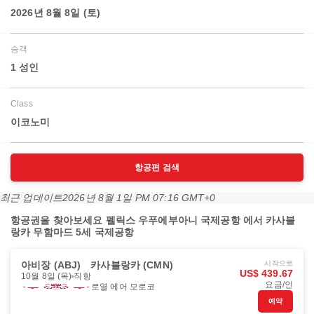
2026년 8월 8일 (토)
승객
1 성인
Class
이코노미
항공편 검색
최근 업데이트
2026년 8월 1일 PM 07:16 GMT+0
항공권을 찾아보세요 펠릭스 우푸에부아니 국제공항 에서 카사블
랑카 무함마드 5세 국제공항
아비장 (ABJ)
카사블랑카 (CMN)
시작으로
US$ 439.67
10월 8일 (목)
직항
요금/인
로열 에어 모로코
예약