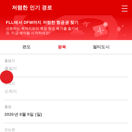
저렴한 인기 경로
FLL에서 DFW까지 저렴한 항공권 찾기
선호하는 목적지로의 독점 항공 특가를 즐기세
요. 지금 예약을 시작하세요!
편도
왕복
멀티도시
출발지
출발지
도착지
도착지
출발
2026년 8월 9일 (일)
오는편