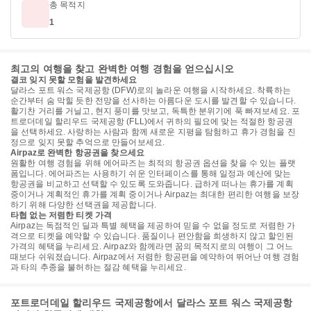
총 목적지
1
최고의 여행을 찾고 완벽한 여행 경험을 얻으십시오
결코 잊지 못할 모험을 발견하세요
달라스 포트 워스 국제공항 (DFW)로의 놀라운 여행을 시작하세요. 착륙하는
순간부터 숨 막힐 듯한 전망을 선사하는 아름다운 도시를 발견할 수 있습니다.
활기찬 거리를 거닐고, 현지 풍미를 맛보고, 독특한 분위기에 푹 빠져보세요. 포
트로더데일 할리우드 국제공항 (FLL)에서 귀하의 필요에 맞는 적절한 항공권
을 선택하세요. 사랑하는 사람과 함께 새로운 지평을 탐험하고 휴가 경험을 진
정으로 잊지 못할 추억으로 만들어보세요.
Airpaz로 완벽한 항공권을 찾으세요
원활한 여행 경험을 위해 에어파즈는 최적의 항공권 옵션을 찾을 수 있는 플랫
폼입니다. 에어파즈는 사용하기 쉬운 인터페이스를 통해 일정과 예산에 맞는
항공권을 비교하고 선택할 수 있도록 도와줍니다. 급하게 떠나는 휴가를 계획
중이거나 계획적인 휴가를 계획 중이거나 Airpaz는 최대한 편리한 여행을 보장
하기 위해 다양한 선택권을 제공합니다.
타협 없는 저렴한 티켓 가격
Airpaz는 독점적인 딜과 특별 혜택을 제공하여 믿을 수 없을 정도로 저렴한 가
격으로 티켓을 예약할 수 있습니다. 품질이나 편안함을 희생하지 않고 할인된
가격의 혜택을 누리세요. Airpaz와 함께라면 꿈의 목적지로의 여행이 그 어느
때보다 쉬워졌습니다. Airpaz에서 저렴한 항공편을 예약하여 뛰어난 여행 경험
과 타의 추종을 불허하는 절감 혜택을 누리세요.
포트로더데일 할리우드 국제공항에서 달라스 포트 워스 국제공항