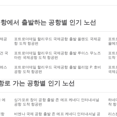
항에서 출발하는 공항별 인기 노선
국제공
포트로더데일 할리우드 국제공항 출발 올랜도 국제공
포트
항 도착 항공편
올메
건 국
포트로더데일 할리우드 국제공항 출발 루이스 무노즈
포트
마린 국제공항 도착 항공편
도착
덜레스
포트로더데일 할리우드 국제공항 출발 윌리엄 P. 호비
포트
공항 도착 항공편
국제
항로 가는 공항별 인기 노선
 에
싱가포르 창이 공항 출발 존 에프 케네디 인터내셔널
하네다
공항 도착 항공편
착 
공항
비엔나 국제 공항 출발 존 에프 케네디 인터내셔널 공
리스본