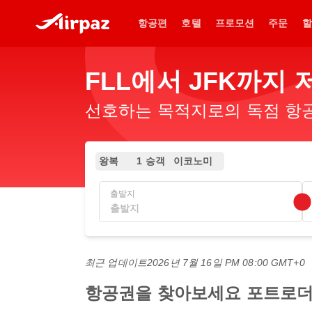
항공편
호텔
프로모션
주문
할
FLL에서 JFK까지
선호하는 목적지로의 독점 항공
왕복
1 승객
이코노미
출발지
최근 업데이트
2026년 7월 16일 PM 08:00 GMT+0
항공권을 찾아보세요 포트로더