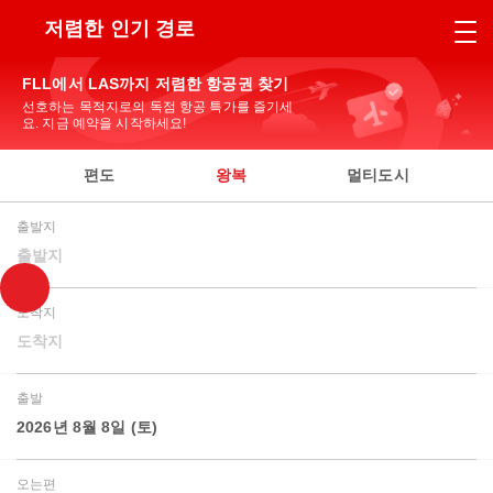
저렴한 인기 경로
FLL에서 LAS까지 저렴한 항공권 찾기
선호하는 목적지로의 독점 항공 특가를 즐기세
요. 지금 예약을 시작하세요!
편도
왕복
멀티도시
출발지
출발지
도착지
도착지
출발
2026년 8월 8일 (토)
오는편