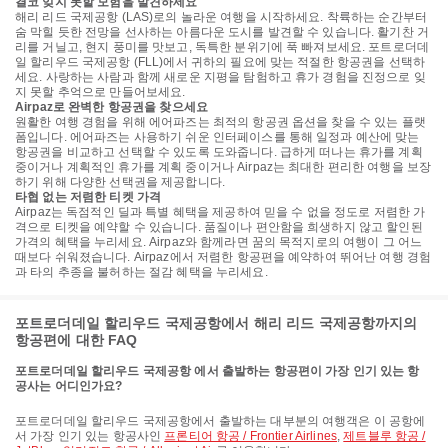
결코 잊지 못할 모험을 발견하세요
해리 리드 국제공항 (LAS)로의 놀라운 여행을 시작하세요. 착륙하는 순간부터
숨 막힐 듯한 전망을 선사하는 아름다운 도시를 발견할 수 있습니다. 활기찬 거
리를 거닐고, 현지 풍미를 맛보고, 독특한 분위기에 푹 빠져보세요. 포트로더데
일 할리우드 국제공항 (FLL)에서 귀하의 필요에 맞는 적절한 항공권을 선택하
세요. 사랑하는 사람과 함께 새로운 지평을 탐험하고 휴가 경험을 진정으로 잊
지 못할 추억으로 만들어보세요.
Airpaz로 완벽한 항공권을 찾으세요
원활한 여행 경험을 위해 에어파즈는 최적의 항공권 옵션을 찾을 수 있는 플랫
폼입니다. 에어파즈는 사용하기 쉬운 인터페이스를 통해 일정과 예산에 맞는
항공권을 비교하고 선택할 수 있도록 도와줍니다. 급하게 떠나는 휴가를 계획
중이거나 계획적인 휴가를 계획 중이거나 Airpaz는 최대한 편리한 여행을 보장
하기 위해 다양한 선택권을 제공합니다.
타협 없는 저렴한 티켓 가격
Airpaz는 독점적인 딜과 특별 혜택을 제공하여 믿을 수 없을 정도로 저렴한 가
격으로 티켓을 예약할 수 있습니다. 품질이나 편안함을 희생하지 않고 할인된
가격의 혜택을 누리세요. Airpaz와 함께라면 꿈의 목적지로의 여행이 그 어느
때보다 쉬워졌습니다. Airpaz에서 저렴한 항공편을 예약하여 뛰어난 여행 경험
과 타의 추종을 불허하는 절감 혜택을 누리세요.
포트로더데일 할리우드 국제공항에서 해리 리드 국제공항까지의
항공편에 대한 FAQ
포트로더데일 할리우드 국제공항 에서 출발하는 항공편이 가장 인기 있는 항
공사는 어디인가요?
포트로더데일 할리우드 국제공항에서 출발하는 대부분의 여행객은 이 공항에
서 가장 인기 있는 항공사인
프론티어 항공 / Frontier Airlines
,
제트블루 항공 /