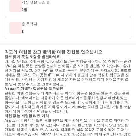
가장 낮은 운임 월
9월
총 목적지
1
최고의 여행을 찾고 완벽한 여행 경험을 얻으십시오
결코 잊지 못할 모험을 발견하세요
라파엘 누네즈 국제 공항 (CTG)로의 놀라운 여행을 시작하세요. 착륙하는 순간
부터 숨 막힐 듯한 전망을 선사하는 아름다운 도시를 발견할 수 있습니다. 활기
찬 거리를 거닐고, 현지 풍미를 맛보고, 독특한 분위기에 푹 빠져보세요. 포트로
더데일 할리우드 국제공항 (FLL)에서 귀하의 필요에 맞는 적절한 항공권을 선
택하세요. 사랑하는 사람과 함께 새로운 지평을 탐험하고 휴가 경험을 진정으
로 잊지 못할 추억으로 만들어보세요.
Airpaz로 완벽한 항공권을 찾으세요
원활한 여행 경험을 위해 에어파즈는 최적의 항공권 옵션을 찾을 수 있는 플랫
폼입니다. 에어파즈는 사용하기 쉬운 인터페이스를 통해 일정과 예산에 맞는
항공권을 비교하고 선택할 수 있도록 도와줍니다. 급하게 떠나는 휴가를 계획
중이거나 계획적인 휴가를 계획 중이거나 Airpaz는 최대한 편리한 여행을 보장
하기 위해 다양한 선택권을 제공합니다.
타협 없는 저렴한 티켓 가격
Airpaz는 독점적인 딜과 특별 혜택을 제공하여 믿을 수 없을 정도로 저렴한 가
격으로 티켓을 예약할 수 있습니다. 품질이나 편안함을 희생하지 않고 할인된
가격의 혜택을 누리세요. Airpaz와 함께라면 꿈의 목적지로의 여행이 그 어느
때보다 쉬워졌습니다. Airpaz에서 저렴한 항공편을 예약하여 뛰어난 여행 경험