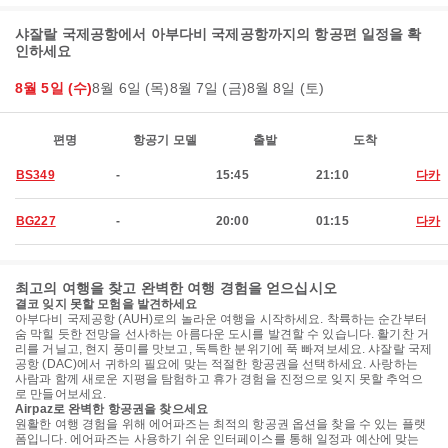
샤잘랄 국제공항에서 아부다비 국제공항까지의 항공편 일정을 확
인하세요
8월 5일 (수)
8월 6일 (목)
8월 7일 (금)
8월 8일 (토)
편명
항공기 모델
출발
도착
BS349
-
15:45
21:10
다카
BG227
-
20:00
01:15
다카
최고의 여행을 찾고 완벽한 여행 경험을 얻으십시오
결코 잊지 못할 모험을 발견하세요
아부다비 국제공항 (AUH)로의 놀라운 여행을 시작하세요. 착륙하는 순간부터
숨 막힐 듯한 전망을 선사하는 아름다운 도시를 발견할 수 있습니다. 활기찬 거
리를 거닐고, 현지 풍미를 맛보고, 독특한 분위기에 푹 빠져보세요. 샤잘랄 국제
공항 (DAC)에서 귀하의 필요에 맞는 적절한 항공권을 선택하세요. 사랑하는
사람과 함께 새로운 지평을 탐험하고 휴가 경험을 진정으로 잊지 못할 추억으
로 만들어보세요.
Airpaz로 완벽한 항공권을 찾으세요
원활한 여행 경험을 위해 에어파즈는 최적의 항공권 옵션을 찾을 수 있는 플랫
폼입니다. 에어파즈는 사용하기 쉬운 인터페이스를 통해 일정과 예산에 맞는