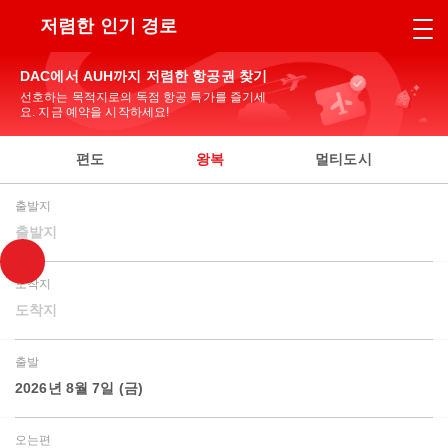
저렴한 인기 경로
DAC에서 AUH까지 저렴한 항공권 찾기
선호하는 목적지로의 독점 항공 특가를 즐기세
요. 지금 예약을 시작하세요!
편도
왕복
멀티도시
출발지
출발지
도착지
도착지
출발
2026년 8월 7일 (금)
오는편