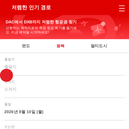
저렴한 인기 경로
DAC에서 DXB까지 저렴한 항공권 찾기
선호하는 목적지로의 독점 항공 특가를 즐기세
요. 지금 예약을 시작하세요!
편도
왕복
멀티도시
출발지
출발지
도착지
도착지
출발
2026년 8월 10일 (월)
오는편