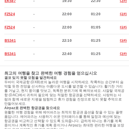
EK587
-
19:30
22:30
다카
FZ524
-
22:00
01:20
다카
FZ524
-
22:00
01:05
다카
BS341
-
22:10
01:25
다카
BS341
-
22:40
01:25
다카
최고의 여행을 찾고 완벽한 여행 경험을 얻으십시오
결코 잊지 못할 모험을 발견하세요
두바이 국제공항 (DXB)로의 놀라운 여행을 시작하세요. 착륙하는 순간부터 숨
막힐 듯한 전망을 선사하는 아름다운 도시를 발견할 수 있습니다. 활기찬 거리
를 거닐고, 현지 풍미를 맛보고, 독특한 분위기에 푹 빠져보세요. 샤잘랄 국제공
항 (DAC)에서 귀하의 필요에 맞는 적절한 항공권을 선택하세요. 사랑하는 사
람과 함께 새로운 지평을 탐험하고 휴가 경험을 진정으로 잊지 못할 추억으로
만들어보세요.
Airpaz로 완벽한 항공권을 찾으세요
원활한 여행 경험을 위해 에어파즈는 최적의 항공권 옵션을 찾을 수 있는 플랫
폼입니다. 에어파즈는 사용하기 쉬운 인터페이스를 통해 일정과 예산에 맞는
항공권을 비교하고 선택할 수 있도록 도와줍니다. 급하게 떠나는 휴가를 계획
중이거나 계획적인 휴가를 계획 중이거나 Airpaz는 최대한 편리한 여행을 보장