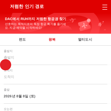
저렴한 인기 경로
DAC에서 RUH까지 저렴한 항공권 찾기
선호하는 목적지로의 독점 항공 특가를 즐기세
요. 지금 예약을 시작하세요!
편도
왕복
멀티도시
출발지
출발지
도착지
도착지
출발
2026년 8월 8일 (토)
오는편