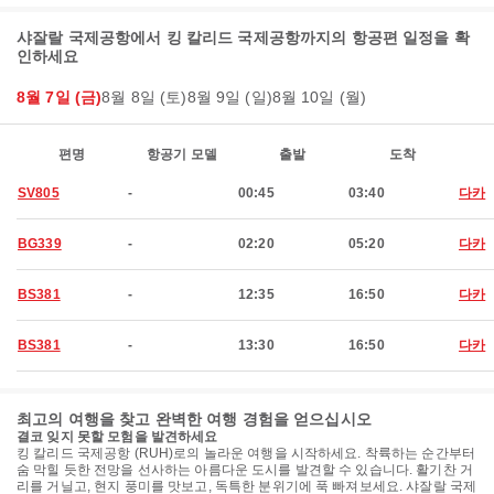
샤잘랄 국제공항에서 킹 칼리드 국제공항까지의 항공편 일정을 확
인하세요
8월 7일 (금)
8월 8일 (토)
8월 9일 (일)
8월 10일 (월)
편명
항공기 모델
출발
도착
SV805
-
00:45
03:40
다카
BG339
-
02:20
05:20
다카
BS381
-
12:35
16:50
다카
BS381
-
13:30
16:50
다카
최고의 여행을 찾고 완벽한 여행 경험을 얻으십시오
결코 잊지 못할 모험을 발견하세요
킹 칼리드 국제공항 (RUH)로의 놀라운 여행을 시작하세요. 착륙하는 순간부터
숨 막힐 듯한 전망을 선사하는 아름다운 도시를 발견할 수 있습니다. 활기찬 거
리를 거닐고, 현지 풍미를 맛보고, 독특한 분위기에 푹 빠져보세요. 샤잘랄 국제