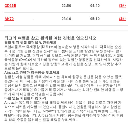
OD165
-
22:50
04:40
다카
AK70
-
23:10
05:10
다카
최고의 여행을 찾고 완벽한 여행 경험을 얻으십시오
결코 잊지 못할 모험을 발견하세요
쿠알라룸푸르 국제공항 (KUL)로의 놀라운 여행을 시작하세요. 착륙하는 순간
부터 숨 막힐 듯한 전망을 선사하는 아름다운 도시를 발견할 수 있습니다. 활기
찬 거리를 거닐고, 현지 풍미를 맛보고, 독특한 분위기에 푹 빠져보세요. 샤잘랄
국제공항 (DAC)에서 귀하의 필요에 맞는 적절한 항공권을 선택하세요. 사랑하
는 사람과 함께 새로운 지평을 탐험하고 휴가 경험을 진정으로 잊지 못할 추억
으로 만들어보세요.
Airpaz로 완벽한 항공권을 찾으세요
원활한 여행 경험을 위해 에어파즈는 최적의 항공권 옵션을 찾을 수 있는 플랫
폼입니다. 에어파즈는 사용하기 쉬운 인터페이스를 통해 일정과 예산에 맞는
항공권을 비교하고 선택할 수 있도록 도와줍니다. 급하게 떠나는 휴가를 계획
중이거나 계획적인 휴가를 계획 중이거나 Airpaz는 최대한 편리한 여행을 보장
하기 위해 다양한 선택권을 제공합니다.
타협 없는 저렴한 티켓 가격
Airpaz는 독점적인 딜과 특별 혜택을 제공하여 믿을 수 없을 정도로 저렴한 가
격으로 티켓을 예약할 수 있습니다. 품질이나 편안함을 희생하지 않고 할인된
가격의 혜택을 누리세요. Airpaz와 함께라면 꿈의 목적지로의 여행이 그 어느
때보다 쉬워졌습니다. Airpaz에서 저렴한 항공편을 예약하여 뛰어난 여행 경험
과 타의 추종을 불허하는 절감 혜택을 누리세요.