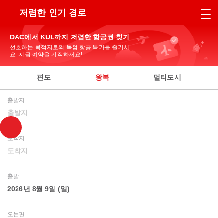
저렴한 인기 경로
DAC에서 KUL까지 저렴한 항공권 찾기
선호하는 목적지로의 독점 항공 특가를 즐기세
요. 지금 예약을 시작하세요!
편도
왕복
멀티도시
출발지
출발지
도착지
도착지
출발
2026년 8월 9일 (일)
오는편