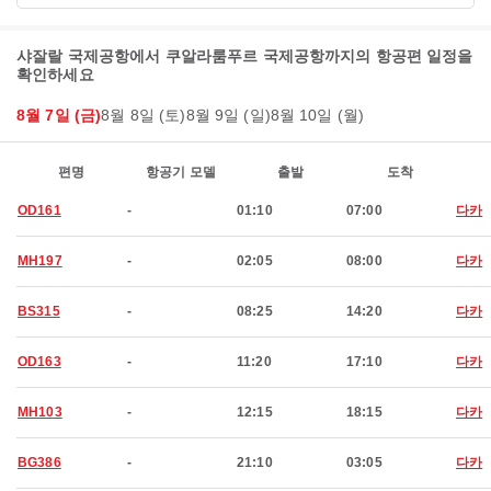
샤잘랄 국제공항에서 쿠알라룸푸르 국제공항까지의 항공편 일정을
확인하세요
8월 7일 (금)
8월 8일 (토)
8월 9일 (일)
8월 10일 (월)
편명
항공기 모델
출발
도착
OD161
-
01:10
07:00
다카
MH197
-
02:05
08:00
다카
BS315
-
08:25
14:20
다카
OD163
-
11:20
17:10
다카
MH103
-
12:15
18:15
다카
BG386
-
21:10
03:05
다카