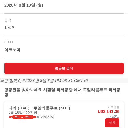
2026년 8월 10일 (월)
승객
1 성인
Class
이코노미
항공편 검색
최근 업데이트
2026년 8월 6일 PM 06:51 GMT+0
항공권을 찾아보세요 샤잘랄 국제공항 에서 쿠알라룸푸르 국제공
항
다카 (DAC)
쿠알라룸푸르 (KUL)
시작으로
US$ 141.36
9월 16일 (수)
직항
요금/인
에어아시아
예약