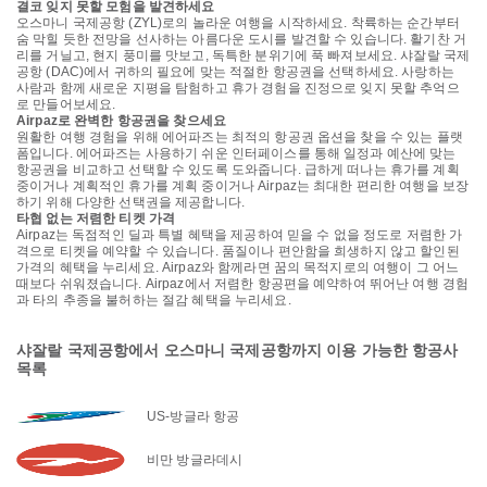
결코 잊지 못할 모험을 발견하세요
오스마니 국제공항 (ZYL)로의 놀라운 여행을 시작하세요. 착륙하는 순간부터
숨 막힐 듯한 전망을 선사하는 아름다운 도시를 발견할 수 있습니다. 활기찬 거
리를 거닐고, 현지 풍미를 맛보고, 독특한 분위기에 푹 빠져보세요. 샤잘랄 국제
공항 (DAC)에서 귀하의 필요에 맞는 적절한 항공권을 선택하세요. 사랑하는
사람과 함께 새로운 지평을 탐험하고 휴가 경험을 진정으로 잊지 못할 추억으
로 만들어보세요.
Airpaz로 완벽한 항공권을 찾으세요
원활한 여행 경험을 위해 에어파즈는 최적의 항공권 옵션을 찾을 수 있는 플랫
폼입니다. 에어파즈는 사용하기 쉬운 인터페이스를 통해 일정과 예산에 맞는
항공권을 비교하고 선택할 수 있도록 도와줍니다. 급하게 떠나는 휴가를 계획
중이거나 계획적인 휴가를 계획 중이거나 Airpaz는 최대한 편리한 여행을 보장
하기 위해 다양한 선택권을 제공합니다.
타협 없는 저렴한 티켓 가격
Airpaz는 독점적인 딜과 특별 혜택을 제공하여 믿을 수 없을 정도로 저렴한 가
격으로 티켓을 예약할 수 있습니다. 품질이나 편안함을 희생하지 않고 할인된
가격의 혜택을 누리세요. Airpaz와 함께라면 꿈의 목적지로의 여행이 그 어느
때보다 쉬워졌습니다. Airpaz에서 저렴한 항공편을 예약하여 뛰어난 여행 경험
과 타의 추종을 불허하는 절감 혜택을 누리세요.
샤잘랄 국제공항에서 오스마니 국제공항까지 이용 가능한 항공사
목록
US-방글라 항공
비만 방글라데시