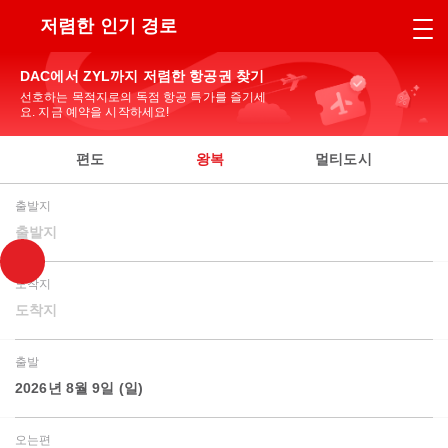
저렴한 인기 경로
DAC에서 ZYL까지 저렴한 항공권 찾기
선호하는 목적지로의 독점 항공 특가를 즐기세
요. 지금 예약을 시작하세요!
편도
왕복
멀티도시
출발지
출발지
도착지
도착지
출발
2026년 8월 9일 (일)
오는편