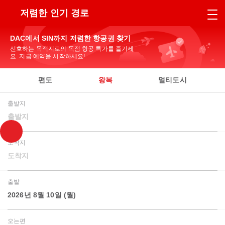
저렴한 인기 경로
DAC에서 SIN까지 저렴한 항공권 찾기
선호하는 목적지로의 독점 항공 특가를 즐기세
요. 지금 예약을 시작하세요!
편도
왕복
멀티도시
출발지
출발지
도착지
도착지
출발
2026년 8월 10일 (월)
오는편