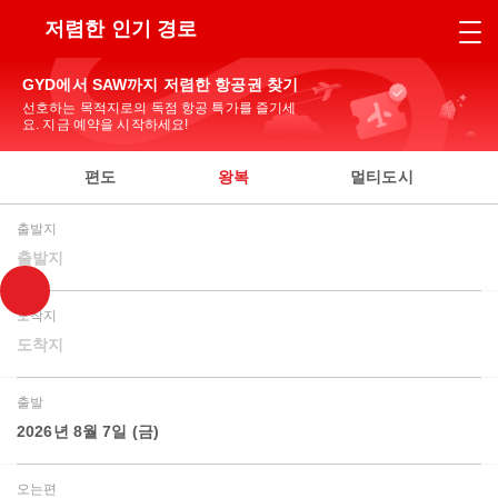
저렴한 인기 경로
GYD에서 SAW까지 저렴한 항공권 찾기
선호하는 목적지로의 독점 항공 특가를 즐기세
요. 지금 예약을 시작하세요!
편도
왕복
멀티도시
출발지
출발지
도착지
도착지
출발
2026년 8월 7일 (금)
오는편