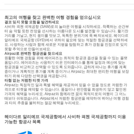
최고의 여행을 찾고 완벽한 여행 경험을 얻으십시오
결코 잊지 못할 모험을 발견하세요
사비하 괵첸 국제공항 (SAW)로의 놀라운 여행을 시작하세요. 착륙하는 순간부
터 숨 막힐 듯한 전망을 선사하는 아름다운 도시를 발견할 수 있습니다. 활기찬
거리를 거닐고, 현지 풍미를 맛보고, 독특한 분위기에 푹 빠져보세요. 헤이다르
알리예프 국제공항 (GYD)에서 귀하의 필요에 맞는 적절한 항공권을 선택하세
요. 사랑하는 사람과 함께 새로운 지평을 탐험하고 휴가 경험을 진정으로 잊지
못할 추억으로 만들어보세요.
Airpaz로 완벽한 항공권을 찾으세요
원활한 여행 경험을 위해 에어파즈는 최적의 항공권 옵션을 찾을 수 있는 플랫
폼입니다. 에어파즈는 사용하기 쉬운 인터페이스를 통해 일정과 예산에 맞는
항공권을 비교하고 선택할 수 있도록 도와줍니다. 급하게 떠나는 휴가를 계획
중이거나 계획적인 휴가를 계획 중이거나 Airpaz는 최대한 편리한 여행을 보장
하기 위해 다양한 선택권을 제공합니다.
타협 없는 저렴한 티켓 가격
Airpaz는 독점적인 딜과 특별 혜택을 제공하여 믿을 수 없을 정도로 저렴한 가
격으로 티켓을 예약할 수 있습니다. 품질이나 편안함을 희생하지 않고 할인된
가격의 혜택을 누리세요. Airpaz와 함께라면 꿈의 목적지로의 여행이 그 어느
때보다 쉬워졌습니다. Airpaz에서 저렴한 항공편을 예약하여 뛰어난 여행 경험
과 타의 추종을 불허하는 절감 혜택을 누리세요.
헤이다르 알리예프 국제공항에서 사비하 괵첸 국제공항까지 이용
가능한 항공사 목록