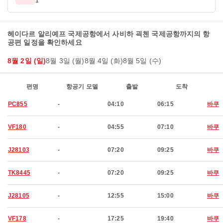
1
헤이다르 알리예프 국제공항에서 사비하 괵첸 국제공항까지의 항
공편 일정을 확인하세요
8월 2일 (일)
8월 3일 (월)
8월 4일 (화)
8월 5일 (수)
편명
항공기 모델
출발
도착
PC855
-
04:10
06:15
바쿠
VF180
-
04:55
07:10
바쿠
J28103
-
07:20
09:25
바쿠
TK8445
-
07:20
09:25
바쿠
J28105
-
12:55
15:00
바쿠
VF178
-
17:25
19:40
바쿠