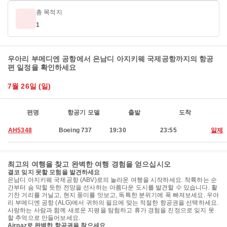
총 목적지
1
우아리 부메디엔 공항에서 은남디 아지키웨 국제공항까지의 항공
편 일정을 확인하세요
7월 26일 (일)
편명
항공기 모델
출발
도착
AH5348
Boeing 737
19:30
23:55
알제
최고의 여행을 찾고 완벽한 여행 경험을 얻으십시오
결코 잊지 못할 모험을 발견하세요
은남디 아지키웨 국제공항 (ABV)로의 놀라운 여행을 시작하세요. 착륙하는 순
간부터 숨 막힐 듯한 전망을 선사하는 아름다운 도시를 발견할 수 있습니다. 활
기찬 거리를 거닐고, 현지 풍미를 맛보고, 독특한 분위기에 푹 빠져보세요. 우아
리 부메디엔 공항 (ALG)에서 귀하의 필요에 맞는 적절한 항공권을 선택하세요.
사랑하는 사람과 함께 새로운 지평을 탐험하고 휴가 경험을 진정으로 잊지 못
할 추억으로 만들어보세요.
Airpaz로 완벽한 항공권을 찾으세요