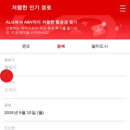
저렴한 인기 경로
ALG에서 ABV까지 저렴한 항공권 찾기
선호하는 목적지로의 독점 항공 특가를 즐기세
요. 지금 예약을 시작하세요!
편도
왕복
멀티도시
출발지
출발지
도착지
도착지
출발
2026년 8월 10일 (월)
오는편