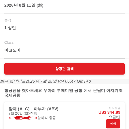
2026년 8월 11일 (화)
승객
1 성인
Class
이코노미
항공편 검색
최근 업데이트
2026년 7월 25일 PM 06:47 GMT+0
항공권을 찾아보세요 우아리 부메디엔 공항 에서 은남디 아지키웨
국제공항
알제 (ALG)
아부자 (ABV)
시작으로
US$ 344.89
7월 26일 (일)
직항
요금/인
알제리 항공
예약