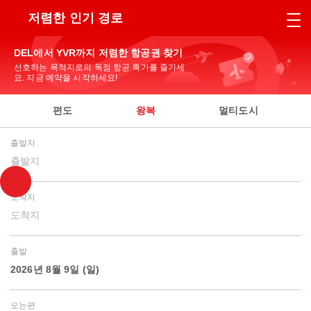
저렴한 인기 경로
DEL에서 YVR까지 저렴한 항공권 찾기
선호하는 목적지로의 독점 항공 특가를 즐기세
요. 지금 예약을 시작하세요!
편도
왕복
멀티도시
출발지
출발지
도착지
도착지
출발
2026년 8월 9일 (일)
오는편