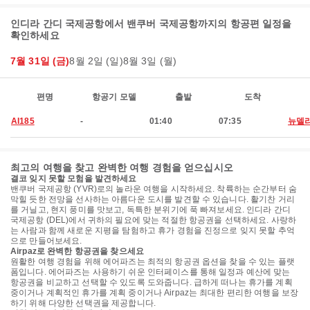
인디라 간디 국제공항에서 밴쿠버 국제공항까지의 항공편 일정을
확인하세요
7월 31일 (금)
8월 2일 (일)
8월 3일 (월)
편명
항공기 모델
출발
도착
AI185
-
01:40
07:35
뉴델
최고의 여행을 찾고 완벽한 여행 경험을 얻으십시오
결코 잊지 못할 모험을 발견하세요
밴쿠버 국제공항 (YVR)로의 놀라운 여행을 시작하세요. 착륙하는 순간부터 숨
막힐 듯한 전망을 선사하는 아름다운 도시를 발견할 수 있습니다. 활기찬 거리
를 거닐고, 현지 풍미를 맛보고, 독특한 분위기에 푹 빠져보세요. 인디라 간디
국제공항 (DEL)에서 귀하의 필요에 맞는 적절한 항공권을 선택하세요. 사랑하
는 사람과 함께 새로운 지평을 탐험하고 휴가 경험을 진정으로 잊지 못할 추억
으로 만들어보세요.
Airpaz로 완벽한 항공권을 찾으세요
원활한 여행 경험을 위해 에어파즈는 최적의 항공권 옵션을 찾을 수 있는 플랫
폼입니다. 에어파즈는 사용하기 쉬운 인터페이스를 통해 일정과 예산에 맞는
항공권을 비교하고 선택할 수 있도록 도와줍니다. 급하게 떠나는 휴가를 계획
중이거나 계획적인 휴가를 계획 중이거나 Airpaz는 최대한 편리한 여행을 보장
하기 위해 다양한 선택권을 제공합니다.