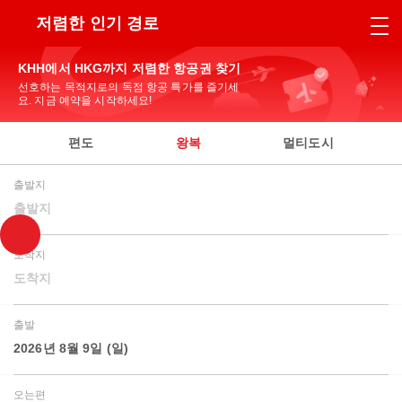
저렴한 인기 경로
KHH에서 HKG까지 저렴한 항공권 찾기
선호하는 목적지로의 독점 항공 특가를 즐기세
요. 지금 예약을 시작하세요!
편도
왕복
멀티도시
출발지
출발지
도착지
도착지
출발
2026년 8월 9일 (일)
오는편