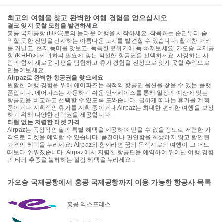
최고의 여행을 찾고 완벽한 여행 경험을 얻으십시오
결코 잊지 못할 모험을 발견하세요
홍콩 국제공항 (HKG)로의 놀라운 여행을 시작하세요. 착륙하는 순간부터 숨
막힐 듯한 전망을 선사하는 아름다운 도시를 발견할 수 있습니다. 활기찬 거리
를 거닐고, 현지 풍미를 맛보고, 독특한 분위기에 푹 빠져보세요. 가오슝 국제공
항 (KHH)에서 귀하의 필요에 맞는 적절한 항공권을 선택하세요. 사랑하는 사
람과 함께 새로운 지평을 탐험하고 휴가 경험을 진정으로 잊지 못할 추억으로
만들어보세요.
Airpaz로 완벽한 항공권을 찾으세요
원활한 여행 경험을 위해 에어파즈는 최적의 항공권 옵션을 찾을 수 있는 플랫
폼입니다. 에어파즈는 사용하기 쉬운 인터페이스를 통해 일정과 예산에 맞는
항공권을 비교하고 선택할 수 있도록 도와줍니다. 급하게 떠나는 휴가를 계획
중이거나 계획적인 휴가를 계획 중이거나 Airpaz는 최대한 편리한 여행을 보장
하기 위해 다양한 선택권을 제공합니다.
타협 없는 저렴한 티켓 가격
Airpaz는 독점적인 딜과 특별 혜택을 제공하여 믿을 수 없을 정도로 저렴한 가
격으로 티켓을 예약할 수 있습니다. 품질이나 편안함을 희생하지 않고 할인된
가격의 혜택을 누리세요. Airpaz와 함께라면 꿈의 목적지로의 여행이 그 어느
때보다 쉬워졌습니다. Airpaz에서 저렴한 항공편을 예약하여 뛰어난 여행 경험
과 타의 추종을 불허하는 절감 혜택을 누리세요.
가오슝 국제공항에서 홍콩 국제공항까지 이용 가능한 항공사 목록
홍콩 익스프레스