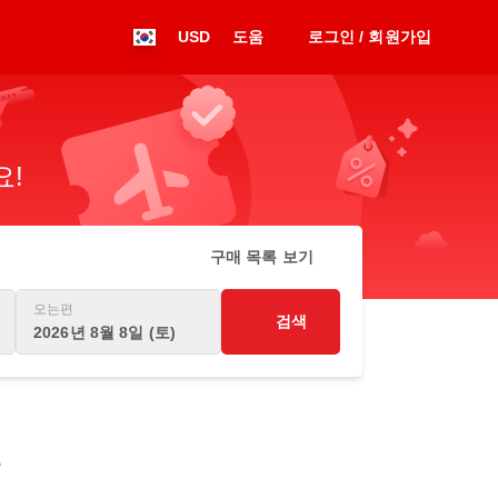
USD
도움
로그인 / 회원가입
요!
구매 목록 보기
오는편
검색
2026년 8월 8일 (토)
항