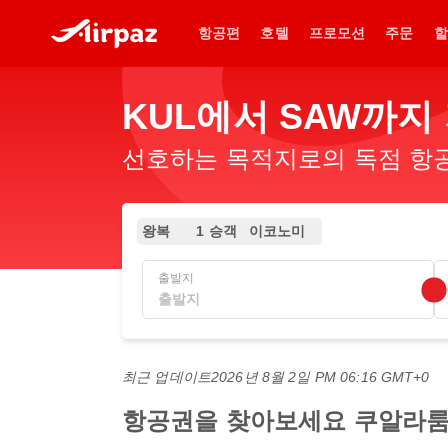
항공편
호텔
프로모션
주문
할
KUL에서 SAW까지
선호하는 목적지로의 독점 항공
왕복
1 승객
이코노미
출발지
최근 업데이트
2026년 8월 2일 PM 06:16 GMT+0
항공권을 찾아보세요 쿠알라룸