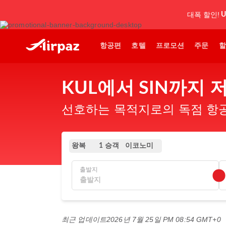
대폭 할인!
U
항공편
호텔
프로모션
주문
할
KUL에서 SIN까지
선호하는 목적지로의 독점 항공
왕복
이코노미
1 승객
출발지
최근 업데이트
2026년 7월 25일 PM 08:54 GMT+0