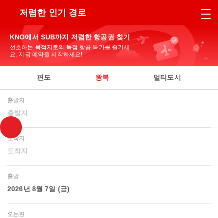
저렴한 인기 경로
KNO에서 SUB까지 저렴한 항공권 찾기
선호하는 목적지로의 독점 항공 특가를 즐기세
요. 지금 예약을 시작하세요!
편도
왕복
멀티도시
출발지
출발지
도착지
도착지
출발
2026년 8월 7일 (금)
오는편