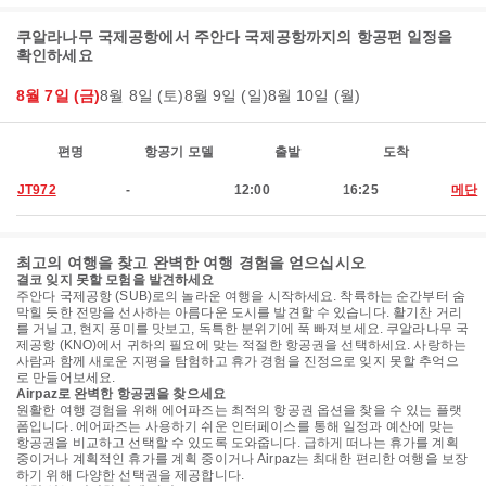
쿠알라나무 국제공항에서 주안다 국제공항까지의 항공편 일정을
확인하세요
8월 7일 (금)
8월 8일 (토)
8월 9일 (일)
8월 10일 (월)
편명
항공기 모델
출발
도착
JT972
-
12:00
16:25
메단
최고의 여행을 찾고 완벽한 여행 경험을 얻으십시오
결코 잊지 못할 모험을 발견하세요
주안다 국제공항 (SUB)로의 놀라운 여행을 시작하세요. 착륙하는 순간부터 숨
막힐 듯한 전망을 선사하는 아름다운 도시를 발견할 수 있습니다. 활기찬 거리
를 거닐고, 현지 풍미를 맛보고, 독특한 분위기에 푹 빠져보세요. 쿠알라나무 국
제공항 (KNO)에서 귀하의 필요에 맞는 적절한 항공권을 선택하세요. 사랑하는
사람과 함께 새로운 지평을 탐험하고 휴가 경험을 진정으로 잊지 못할 추억으
로 만들어보세요.
Airpaz로 완벽한 항공권을 찾으세요
원활한 여행 경험을 위해 에어파즈는 최적의 항공권 옵션을 찾을 수 있는 플랫
폼입니다. 에어파즈는 사용하기 쉬운 인터페이스를 통해 일정과 예산에 맞는
항공권을 비교하고 선택할 수 있도록 도와줍니다. 급하게 떠나는 휴가를 계획
중이거나 계획적인 휴가를 계획 중이거나 Airpaz는 최대한 편리한 여행을 보장
하기 위해 다양한 선택권을 제공합니다.