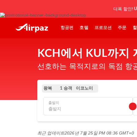
대폭 할인!
U
항공편
호텔
프로모션
주문
할
KCH에서 KUL까지
선호하는 목적지로의 독점 항공
왕복
이코노미
1 승객
출발지
최근 업데이트
2026년 7월 25일 PM 08:36 GMT+0