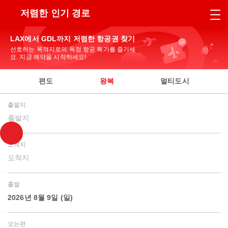
저렴한 인기 경로
LAX에서 GDL까지 저렴한 항공권 찾기
선호하는 목적지로의 독점 항공 특가를 즐기세
요. 지금 예약을 시작하세요!
편도
왕복
멀티도시
출발지
출발지
도착지
도착지
출발
2026년 8월 9일 (일)
오는편