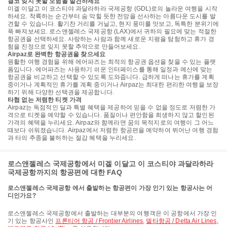
결코 잊지 못할 모험을 발견하세요
미겔 이달고 이 코스티야 과달라하라 국제공항 (GDL)로의 놀라운 여행을 시작
하세요. 착륙하는 순간부터 숨 막힐 듯한 전망을 선사하는 아름다운 도시를 발
견할 수 있습니다. 활기찬 거리를 거닐고, 현지 풍미를 맛보고, 독특한 분위기에
푹 빠져보세요. 로스앤젤레스 국제공항 (LAX)에서 귀하의 필요에 맞는 적절한
항공권을 선택하세요. 사랑하는 사람과 함께 새로운 지평을 탐험하고 휴가 경
험을 진정으로 잊지 못할 추억으로 만들어보세요.
Airpaz로 완벽한 항공권을 찾으세요
원활한 여행 경험을 위해 에어파즈는 최적의 항공권 옵션을 찾을 수 있는 플랫
폼입니다. 에어파즈는 사용하기 쉬운 인터페이스를 통해 일정과 예산에 맞는
항공권을 비교하고 선택할 수 있도록 도와줍니다. 급하게 떠나는 휴가를 계획
중이거나 계획적인 휴가를 계획 중이거나 Airpaz는 최대한 편리한 여행을 보장
하기 위해 다양한 선택권을 제공합니다.
타협 없는 저렴한 티켓 가격
Airpaz는 독점적인 딜과 특별 혜택을 제공하여 믿을 수 없을 정도로 저렴한 가
격으로 티켓을 예약할 수 있습니다. 품질이나 편안함을 희생하지 않고 할인된
가격의 혜택을 누리세요. Airpaz와 함께라면 꿈의 목적지로의 여행이 그 어느
때보다 쉬워졌습니다. Airpaz에서 저렴한 항공편을 예약하여 뛰어난 여행 경험
과 타의 추종을 불허하는 절감 혜택을 누리세요.
로스앤젤레스 국제공항에서 미겔 이달고 이 코스티야 과달라하라
국제공항까지의 항공편에 대한 FAQ
로스앤젤레스 국제공항 에서 출발하는 항공편이 가장 인기 있는 항공사는 어
디인가요?
로스앤젤레스 국제공항에서 출발하는 대부분의 여행객은 이 공항에서 가장 인
기 있는 항공사인
프론티어 항공 / Frontier Airlines
,
델타항공 / Delta Air Lines
,