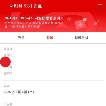
저렴한 인기 경로
NRT에서 DMK까지 저렴한 항공권 찾기
선호하는 목적지로의 독점 항공 특가를 즐기세
요. 지금 예약을 시작하세요!
편도
왕복
멀티도시
출발지
출발지
도착지
도착지
출발
2026년 8월 8일 (토)
오는편