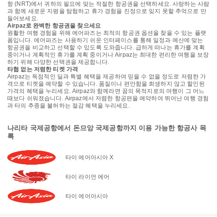
항 (NRT)에서 귀하의 필요에 맞는 적절한 항공권을 선택하세요. 사랑하는 사람
과 함께 새로운 지평을 탐험하고 휴가 경험을 진정으로 잊지 못할 추억으로 만
들어보세요.
Airpaz로 완벽한 항공권을 찾으세요
원활한 여행 경험을 위해 에어파즈는 최적의 항공권 옵션을 찾을 수 있는 플랫
폼입니다. 에어파즈는 사용하기 쉬운 인터페이스를 통해 일정과 예산에 맞는
항공권을 비교하고 선택할 수 있도록 도와줍니다. 급하게 떠나는 휴가를 계획
중이거나 계획적인 휴가를 계획 중이거나 Airpaz는 최대한 편리한 여행을 보장
하기 위해 다양한 선택권을 제공합니다.
타협 없는 저렴한 티켓 가격
Airpaz는 독점적인 딜과 특별 혜택을 제공하여 믿을 수 없을 정도로 저렴한 가
격으로 티켓을 예약할 수 있습니다. 품질이나 편안함을 희생하지 않고 할인된
가격의 혜택을 누리세요. Airpaz와 함께라면 꿈의 목적지로의 여행이 그 어느
때보다 쉬워졌습니다. Airpaz에서 저렴한 항공편을 예약하여 뛰어난 여행 경험
과 타의 추종을 불허하는 절감 혜택을 누리세요.
나리타 국제공항에서 돈므앙 국제공항까지 이용 가능한 항공사 목
록
타이 에어아시아 X
타이 라이언 에어
타이 에어아시아