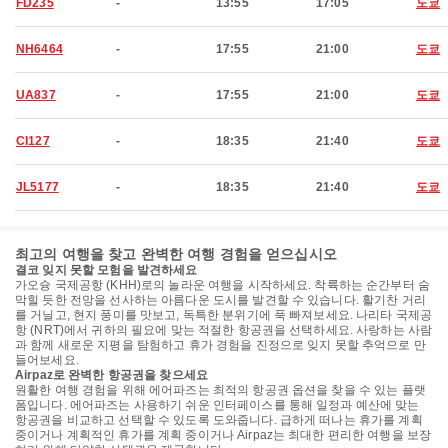
FD235
-
13:55
17:05
도쿄
NH6464
-
17:55
21:00
도쿄
UA837
-
17:55
21:00
도쿄
CI127
-
18:35
21:40
도쿄
JL5177
-
18:35
21:40
도쿄
최고의 여행을 찾고 완벽한 여행 경험을 얻으십시오
결코 잊지 못할 모험을 발견하세요
가오슝 국제공항 (KHH)로의 놀라운 여행을 시작하세요. 착륙하는 순간부터 숨
막힐 듯한 전망을 선사하는 아름다운 도시를 발견할 수 있습니다. 활기찬 거리
를 거닐고, 현지 풍미를 맛보고, 독특한 분위기에 푹 빠져보세요. 나리타 국제공
항 (NRT)에서 귀하의 필요에 맞는 적절한 항공권을 선택하세요. 사랑하는 사람
과 함께 새로운 지평을 탐험하고 휴가 경험을 진정으로 잊지 못할 추억으로 만
들어보세요.
Airpaz로 완벽한 항공권을 찾으세요
원활한 여행 경험을 위해 에어파즈는 최적의 항공권 옵션을 찾을 수 있는 플랫
폼입니다. 에어파즈는 사용하기 쉬운 인터페이스를 통해 일정과 예산에 맞는
항공권을 비교하고 선택할 수 있도록 도와줍니다. 급하게 떠나는 휴가를 계획
중이거나 계획적인 휴가를 계획 중이거나 Airpaz는 최대한 편리한 여행을 보장