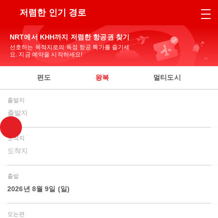
저렴한 인기 경로
NRT에서 KHH까지 저렴한 항공권 찾기
선호하는 목적지로의 독점 항공 특가를 즐기세
요. 지금 예약을 시작하세요!
편도
왕복
멀티도시
출발지
출발지
도착지
도착지
출발
2026년 8월 9일 (일)
오는편