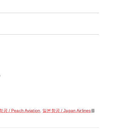
Q
공 / Peach Aviation
,
일본항공 / Japan Airlines
를