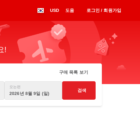
USD
도움
로그인 / 회원가입
요!
구매 목록 보기
오는편
검색
2026년 8월 9일 (일)