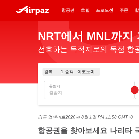
항공편
호텔
프로모션
주문
할
NRT에서 MNL까지
선호하는 목적지로의 독점 항공
왕복
1 승객
이코노미
출발지
최근 업데이트
2026년 8월 1일 PM 11:58 GMT+0
항공권을 찾아보세요 나리타 