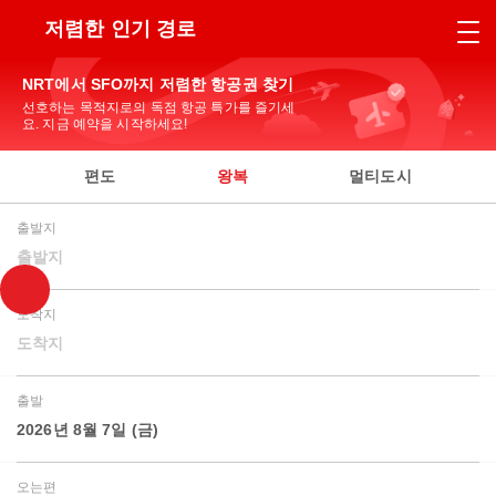
저렴한 인기 경로
NRT에서 SFO까지 저렴한 항공권 찾기
선호하는 목적지로의 독점 항공 특가를 즐기세
요. 지금 예약을 시작하세요!
편도
왕복
멀티도시
출발지
출발지
도착지
도착지
출발
2026년 8월 7일 (금)
오는편