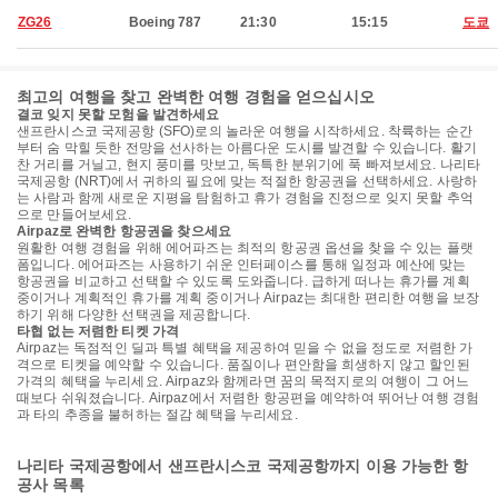
ZG26
Boeing 787
21:30
15:15
도쿄
최고의 여행을 찾고 완벽한 여행 경험을 얻으십시오
결코 잊지 못할 모험을 발견하세요
샌프란시스코 국제공항 (SFO)로의 놀라운 여행을 시작하세요. 착륙하는 순간
부터 숨 막힐 듯한 전망을 선사하는 아름다운 도시를 발견할 수 있습니다. 활기
찬 거리를 거닐고, 현지 풍미를 맛보고, 독특한 분위기에 푹 빠져보세요. 나리타
국제공항 (NRT)에서 귀하의 필요에 맞는 적절한 항공권을 선택하세요. 사랑하
는 사람과 함께 새로운 지평을 탐험하고 휴가 경험을 진정으로 잊지 못할 추억
으로 만들어보세요.
Airpaz로 완벽한 항공권을 찾으세요
원활한 여행 경험을 위해 에어파즈는 최적의 항공권 옵션을 찾을 수 있는 플랫
폼입니다. 에어파즈는 사용하기 쉬운 인터페이스를 통해 일정과 예산에 맞는
항공권을 비교하고 선택할 수 있도록 도와줍니다. 급하게 떠나는 휴가를 계획
중이거나 계획적인 휴가를 계획 중이거나 Airpaz는 최대한 편리한 여행을 보장
하기 위해 다양한 선택권을 제공합니다.
타협 없는 저렴한 티켓 가격
Airpaz는 독점적인 딜과 특별 혜택을 제공하여 믿을 수 없을 정도로 저렴한 가
격으로 티켓을 예약할 수 있습니다. 품질이나 편안함을 희생하지 않고 할인된
가격의 혜택을 누리세요. Airpaz와 함께라면 꿈의 목적지로의 여행이 그 어느
때보다 쉬워졌습니다. Airpaz에서 저렴한 항공편을 예약하여 뛰어난 여행 경험
과 타의 추종을 불허하는 절감 혜택을 누리세요.
나리타 국제공항에서 샌프란시스코 국제공항까지 이용 가능한 항
공사 목록