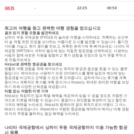
GK35
-
22:25
00:50
최고의 여행을 찾고 완벽한 여행 경험을 얻으십시오
결코 잊지 못할 모험을 발견하세요
상하이 푸둥 국제공항 (PVG)로의 놀라운 여행을 시작하세요. 착륙하는 순간부
터 숨 막힐 듯한 전망을 선사하는 아름다운 도시를 발견할 수 있습니다. 활기찬
거리를 거닐고, 현지 풍미를 맛보고, 독특한 분위기에 푹 빠져보세요. 나리타 국
제공항 (NRT)에서 귀하의 필요에 맞는 적절한 항공권을 선택하세요. 사랑하는
사람과 함께 새로운 지평을 탐험하고 휴가 경험을 진정으로 잊지 못할 추억으
로 만들어보세요.
Airpaz로 완벽한 항공권을 찾으세요
원활한 여행 경험을 위해 에어파즈는 최적의 항공권 옵션을 찾을 수 있는 플랫
폼입니다. 에어파즈는 사용하기 쉬운 인터페이스를 통해 일정과 예산에 맞는
항공권을 비교하고 선택할 수 있도록 도와줍니다. 급하게 떠나는 휴가를 계획
중이거나 계획적인 휴가를 계획 중이거나 Airpaz는 최대한 편리한 여행을 보장
하기 위해 다양한 선택권을 제공합니다.
타협 없는 저렴한 티켓 가격
Airpaz는 독점적인 딜과 특별 혜택을 제공하여 믿을 수 없을 정도로 저렴한 가
격으로 티켓을 예약할 수 있습니다. 품질이나 편안함을 희생하지 않고 할인된
가격의 혜택을 누리세요. Airpaz와 함께라면 꿈의 목적지로의 여행이 그 어느
때보다 쉬워졌습니다. Airpaz에서 저렴한 항공편을 예약하여 뛰어난 여행 경험
과 타의 추종을 불허하는 절감 혜택을 누리세요.
나리타 국제공항에서 상하이 푸둥 국제공항까지 이용 가능한 항공
사 목록