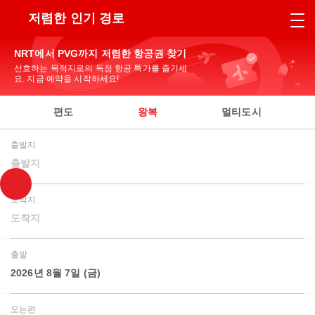
저렴한 인기 경로
NRT에서 PVG까지 저렴한 항공권 찾기
선호하는 목적지로의 독점 항공 특가를 즐기세
요. 지금 예약을 시작하세요!
편도
왕복
멀티도시
출발지
출발지
도착지
도착지
출발
2026년 8월 7일 (금)
오는편