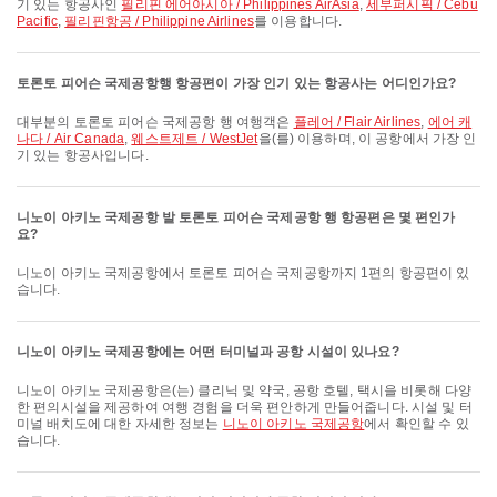
기 있는 항공사인
필리핀 에어아시아 / Philippines AirAsia
,
세부퍼시픽 / Cebu
Pacific
,
필리핀항공 / Philippine Airlines
를 이용합니다.
토론토 피어슨 국제공항행 항공편이 가장 인기 있는 항공사는 어디인가요?
대부분의 토론토 피어슨 국제공항 행 여행객은
플레어 / Flair Airlines
,
에어 캐
나다 / Air Canada
,
웨스트제트 / WestJet
을(를) 이용하며, 이 공항에서 가장 인
기 있는 항공사입니다.
니노이 아키노 국제공항 발 토론토 피어슨 국제공항 행 항공편은 몇 편인가
요?
니노이 아키노 국제공항에서 토론토 피어슨 국제공항까지 1편의 항공편이 있
습니다.
니노이 아키노 국제공항에는 어떤 터미널과 공항 시설이 있나요?
니노이 아키노 국제공항은(는) 클리닉 및 약국, 공항 호텔, 택시을 비롯해 다양
한 편의시설을 제공하여 여행 경험을 더욱 편안하게 만들어줍니다. 시설 및 터
미널 배치도에 대한 자세한 정보는
니노이 아키노 국제공항
에서 확인할 수 있
습니다.