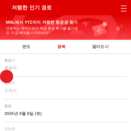
저렴한 인기 경로
MNL에서 YYZ까지 저렴한 항공권 찾기
선호하는 목적지로의 독점 항공 특가를 즐기세
요. 지금 예약을 시작하세요!
편도
왕복
멀티도시
출발지
출발지
도착지
도착지
출발
2026년 8월 8일 (토)
오는편