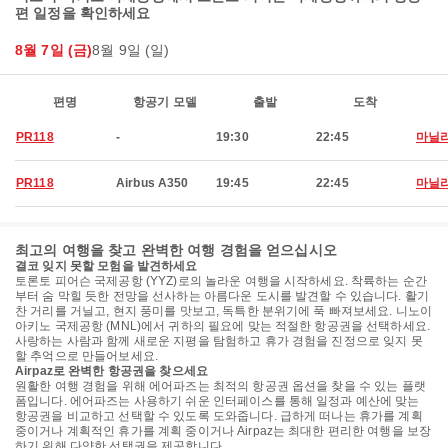
편 일정을 확인하세요
8월 7일 (금)
8월 9일 (일)
편명
항공기 모델
출발
도착
PR118
-
19:30
22:45
마닐
PR118
Airbus A350
19:45
22:45
마닐
최고의 여행을 찾고 완벽한 여행 경험을 얻으십시오
결코 잊지 못할 모험을 발견하세요
토론토 피어슨 국제공항 (YYZ)로의 놀라운 여행을 시작하세요. 착륙하는 순간
부터 숨 막힐 듯한 전망을 선사하는 아름다운 도시를 발견할 수 있습니다. 활기
찬 거리를 거닐고, 현지 풍미를 맛보고, 독특한 분위기에 푹 빠져보세요. 니노이
아키노 국제공항 (MNL)에서 귀하의 필요에 맞는 적절한 항공권을 선택하세요.
사랑하는 사람과 함께 새로운 지평을 탐험하고 휴가 경험을 진정으로 잊지 못
할 추억으로 만들어보세요.
Airpaz로 완벽한 항공권을 찾으세요
원활한 여행 경험을 위해 에어파즈는 최적의 항공권 옵션을 찾을 수 있는 플랫
폼입니다. 에어파즈는 사용하기 쉬운 인터페이스를 통해 일정과 예산에 맞는
항공권을 비교하고 선택할 수 있도록 도와줍니다. 급하게 떠나는 휴가를 계획
중이거나 계획적인 휴가를 계획 중이거나 Airpaz는 최대한 편리한 여행을 보장
하기 위해 다양한 선택권을 제공합니다.