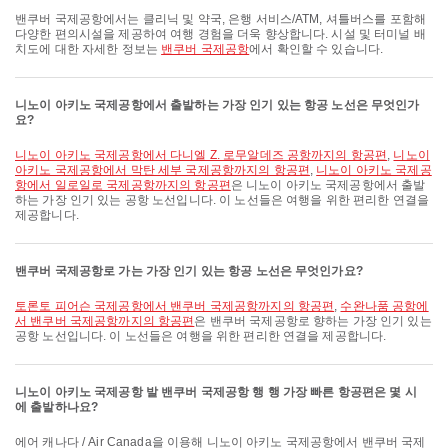
밴쿠버 국제공항에서는 클리닉 및 약국, 은행 서비스/ATM, 셔틀버스를 포함해
다양한 편의시설을 제공하여 여행 경험을 더욱 향상합니다. 시설 및 터미널 배
치도에 대한 자세한 정보는
밴쿠버 국제공항
에서 확인할 수 있습니다.
니노이 아키노 국제공항에서 출발하는 가장 인기 있는 항공 노선은 무엇인가
요?
니노이 아키노 국제공항에서 다니엘 Z. 로무알데즈 공항까지의 항공편
,
니노이
아키노 국제공항에서 막탄 세부 국제공항까지의 항공편
,
니노이 아키노 국제공
항에서 일로일로 국제공항까지의 항공편
은 니노이 아키노 국제공항에서 출발
하는 가장 인기 있는 공항 노선입니다. 이 노선들은 여행을 위한 편리한 연결을
제공합니다.
밴쿠버 국제공항로 가는 가장 인기 있는 항공 노선은 무엇인가요?
토론토 피어슨 국제공항에서 밴쿠버 국제공항까지의 항공편
,
수완나품 공항에
서 밴쿠버 국제공항까지의 항공편
은 밴쿠버 국제공항로 향하는 가장 인기 있는
공항 노선입니다. 이 노선들은 여행을 위한 편리한 연결을 제공합니다.
니노이 아키노 국제공항 발 밴쿠버 국제공항 행 행 가장 빠른 항공편은 몇 시
에 출발하나요?
에어 캐나다 / Air Canada을 이용해 니노이 아키노 국제공항에서 밴쿠버 국제