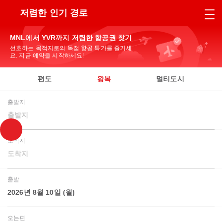
저렴한 인기 경로
MNL에서 YVR까지 저렴한 항공권 찾기
선호하는 목적지로의 독점 항공 특가를 즐기세
요. 지금 예약을 시작하세요!
편도
왕복
멀티도시
출발지
출발지
도착지
도착지
출발
2026년 8월 10일 (월)
오는편