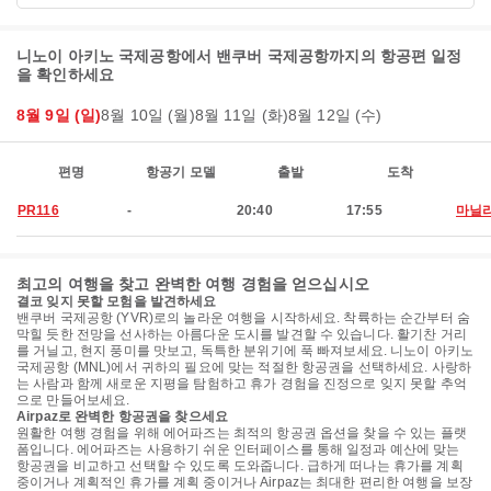
니노이 아키노 국제공항에서 밴쿠버 국제공항까지의 항공편 일정
을 확인하세요
8월 9일 (일)
8월 10일 (월)
8월 11일 (화)
8월 12일 (수)
편명
항공기 모델
출발
도착
PR116
-
20:40
17:55
마닐
최고의 여행을 찾고 완벽한 여행 경험을 얻으십시오
결코 잊지 못할 모험을 발견하세요
밴쿠버 국제공항 (YVR)로의 놀라운 여행을 시작하세요. 착륙하는 순간부터 숨
막힐 듯한 전망을 선사하는 아름다운 도시를 발견할 수 있습니다. 활기찬 거리
를 거닐고, 현지 풍미를 맛보고, 독특한 분위기에 푹 빠져보세요. 니노이 아키노
국제공항 (MNL)에서 귀하의 필요에 맞는 적절한 항공권을 선택하세요. 사랑하
는 사람과 함께 새로운 지평을 탐험하고 휴가 경험을 진정으로 잊지 못할 추억
으로 만들어보세요.
Airpaz로 완벽한 항공권을 찾으세요
원활한 여행 경험을 위해 에어파즈는 최적의 항공권 옵션을 찾을 수 있는 플랫
폼입니다. 에어파즈는 사용하기 쉬운 인터페이스를 통해 일정과 예산에 맞는
항공권을 비교하고 선택할 수 있도록 도와줍니다. 급하게 떠나는 휴가를 계획
중이거나 계획적인 휴가를 계획 중이거나 Airpaz는 최대한 편리한 여행을 보장