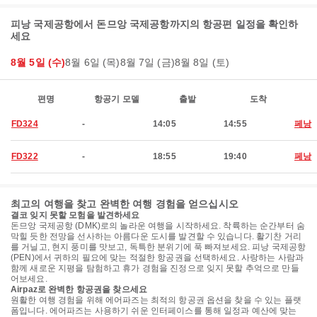
피낭 국제공항에서 돈므앙 국제공항까지의 항공편 일정을 확인하
세요
8월 5일 (수)
8월 6일 (목)
8월 7일 (금)
8월 8일 (토)
편명
항공기 모델
출발
도착
FD324
-
14:05
14:55
페낭
FD322
-
18:55
19:40
페낭
최고의 여행을 찾고 완벽한 여행 경험을 얻으십시오
결코 잊지 못할 모험을 발견하세요
돈므앙 국제공항 (DMK)로의 놀라운 여행을 시작하세요. 착륙하는 순간부터 숨
막힐 듯한 전망을 선사하는 아름다운 도시를 발견할 수 있습니다. 활기찬 거리
를 거닐고, 현지 풍미를 맛보고, 독특한 분위기에 푹 빠져보세요. 피낭 국제공항
(PEN)에서 귀하의 필요에 맞는 적절한 항공권을 선택하세요. 사랑하는 사람과
함께 새로운 지평을 탐험하고 휴가 경험을 진정으로 잊지 못할 추억으로 만들
어보세요.
Airpaz로 완벽한 항공권을 찾으세요
원활한 여행 경험을 위해 에어파즈는 최적의 항공권 옵션을 찾을 수 있는 플랫
폼입니다. 에어파즈는 사용하기 쉬운 인터페이스를 통해 일정과 예산에 맞는