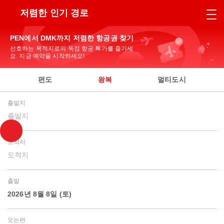
저렴한 인기 경로
PEN에서 DMK까지 저렴한 항공권 찾기
선호하는 목적지로의 독점 항공 특가를 즐기세
요. 지금 예약을 시작하세요!
편도
왕복
멀티도시
출발지
출발지
도착지
도착지
출발
2026년 8월 8일 (토)
오는편