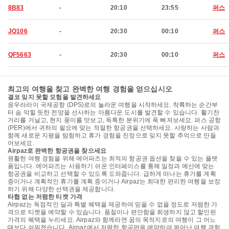
8B83
-
20:10
23:55
퍼스
JQ106
-
20:30
00:10
퍼스
QF5663
-
20:30
00:10
퍼스
최고의 여행을 찾고 완벽한 여행 경험을 얻으십시오
결코 잊지 못할 모험을 발견하세요
응우라라이 국제공항 (DPS)로의 놀라운 여행을 시작하세요. 착륙하는 순간부
터 숨 막힐 듯한 전망을 선사하는 아름다운 도시를 발견할 수 있습니다. 활기찬
거리를 거닐고, 현지 풍미를 맛보고, 독특한 분위기에 푹 빠져보세요. 퍼스 공항
(PER)에서 귀하의 필요에 맞는 적절한 항공권을 선택하세요. 사랑하는 사람과
함께 새로운 지평을 탐험하고 휴가 경험을 진정으로 잊지 못할 추억으로 만들
어보세요.
Airpaz로 완벽한 항공권을 찾으세요
원활한 여행 경험을 위해 에어파즈는 최적의 항공권 옵션을 찾을 수 있는 플랫
폼입니다. 에어파즈는 사용하기 쉬운 인터페이스를 통해 일정과 예산에 맞는
항공권을 비교하고 선택할 수 있도록 도와줍니다. 급하게 떠나는 휴가를 계획
중이거나 계획적인 휴가를 계획 중이거나 Airpaz는 최대한 편리한 여행을 보장
하기 위해 다양한 선택권을 제공합니다.
타협 없는 저렴한 티켓 가격
Airpaz는 독점적인 딜과 특별 혜택을 제공하여 믿을 수 없을 정도로 저렴한 가
격으로 티켓을 예약할 수 있습니다. 품질이나 편안함을 희생하지 않고 할인된
가격의 혜택을 누리세요. Airpaz와 함께라면 꿈의 목적지로의 여행이 그 어느
때보다 쉬워졌습니다. Airpaz에서 저렴한 항공편을 예약하여 뛰어난 여행 경험