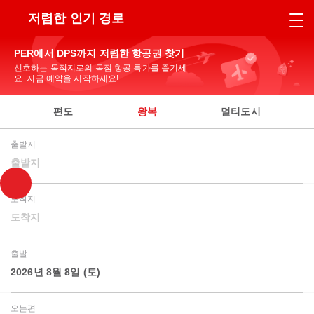
저렴한 인기 경로
PER에서 DPS까지 저렴한 항공권 찾기
선호하는 목적지로의 독점 항공 특가를 즐기세
요. 지금 예약을 시작하세요!
편도
왕복
멀티도시
출발지
출발지
도착지
도착지
출발
2026년 8월 8일 (토)
오는편