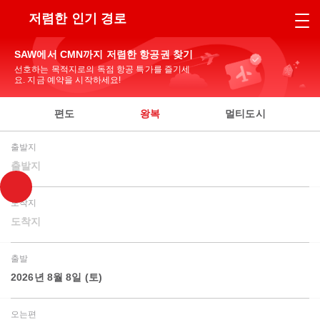
저렴한 인기 경로
SAW에서 CMN까지 저렴한 항공권 찾기
선호하는 목적지로의 독점 항공 특가를 즐기세
요. 지금 예약을 시작하세요!
편도
왕복
멀티도시
출발지
출발지
도착지
도착지
출발
2026년 8월 8일 (토)
오는편