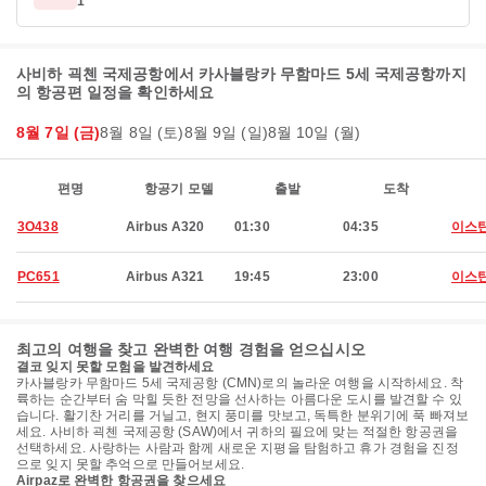
1
사비하 괵첸 국제공항에서 카사블랑카 무함마드 5세 국제공항까지
의 항공편 일정을 확인하세요
8월 7일 (금)
8월 8일 (토)
8월 9일 (일)
8월 10일 (월)
편명
항공기 모델
출발
도착
3O438
Airbus A320
01:30
04:35
이스
PC651
Airbus A321
19:45
23:00
이스
최고의 여행을 찾고 완벽한 여행 경험을 얻으십시오
결코 잊지 못할 모험을 발견하세요
카사블랑카 무함마드 5세 국제공항 (CMN)로의 놀라운 여행을 시작하세요. 착
륙하는 순간부터 숨 막힐 듯한 전망을 선사하는 아름다운 도시를 발견할 수 있
습니다. 활기찬 거리를 거닐고, 현지 풍미를 맛보고, 독특한 분위기에 푹 빠져보
세요. 사비하 괵첸 국제공항 (SAW)에서 귀하의 필요에 맞는 적절한 항공권을
선택하세요. 사랑하는 사람과 함께 새로운 지평을 탐험하고 휴가 경험을 진정
으로 잊지 못할 추억으로 만들어보세요.
Airpaz로 완벽한 항공권을 찾으세요