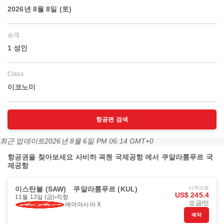
2026년 8월 8일 (토)
승객
1 성인
Class
이코노미
항공편 검색
최근 업데이트
2026년 8월 6일 PM 06:14 GMT+0
항공권을 찾아보세요 사비하 괵첸 국제공항 에서 쿠알라룸푸르 국
제공항
이스탄불 (SAW)
쿠알라룸푸르 (KUL)
시작으로
US$ 245.4
11월 13일 (금)
직항
요금/인
에어아시아 X
예약