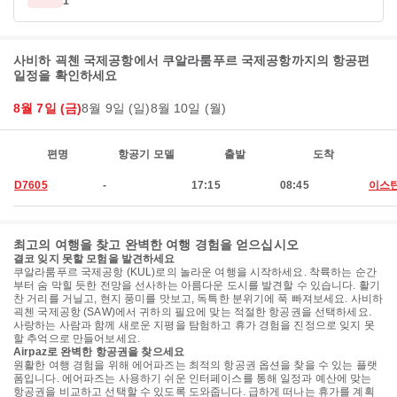
1
사비하 괵첸 국제공항에서 쿠알라룸푸르 국제공항까지의 항공편
일정을 확인하세요
8월 7일 (금)
8월 9일 (일)
8월 10일 (월)
편명
항공기 모델
출발
도착
D7605
-
17:15
08:45
이스
최고의 여행을 찾고 완벽한 여행 경험을 얻으십시오
결코 잊지 못할 모험을 발견하세요
쿠알라룸푸르 국제공항 (KUL)로의 놀라운 여행을 시작하세요. 착륙하는 순간
부터 숨 막힐 듯한 전망을 선사하는 아름다운 도시를 발견할 수 있습니다. 활기
찬 거리를 거닐고, 현지 풍미를 맛보고, 독특한 분위기에 푹 빠져보세요. 사비하
괵첸 국제공항 (SAW)에서 귀하의 필요에 맞는 적절한 항공권을 선택하세요.
사랑하는 사람과 함께 새로운 지평을 탐험하고 휴가 경험을 진정으로 잊지 못
할 추억으로 만들어보세요.
Airpaz로 완벽한 항공권을 찾으세요
원활한 여행 경험을 위해 에어파즈는 최적의 항공권 옵션을 찾을 수 있는 플랫
폼입니다. 에어파즈는 사용하기 쉬운 인터페이스를 통해 일정과 예산에 맞는
항공권을 비교하고 선택할 수 있도록 도와줍니다. 급하게 떠나는 휴가를 계획