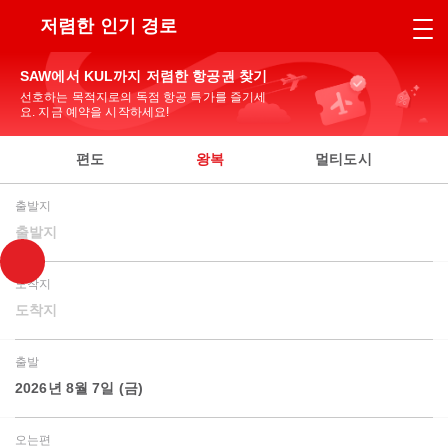
저렴한 인기 경로
SAW에서 KUL까지 저렴한 항공권 찾기
선호하는 목적지로의 독점 항공 특가를 즐기세
요. 지금 예약을 시작하세요!
편도
왕복
멀티도시
출발지
출발지
도착지
도착지
출발
2026년 8월 7일 (금)
오는편