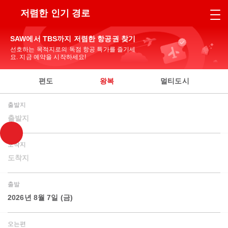
저렴한 인기 경로
SAW에서 TBS까지 저렴한 항공권 찾기
선호하는 목적지로의 독점 항공 특가를 즐기세
요. 지금 예약을 시작하세요!
편도
왕복
멀티도시
출발지
출발지
도착지
도착지
출발
2026년 8월 7일 (금)
오는편