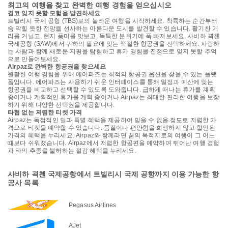
최고의 여행을 찾고 완벽한 여행 경험을 얻으십시오
결코 잊지 못할 모험을 발견하세요
트빌리시 국제 공항 (TBS)로의 놀라운 여행을 시작하세요. 착륙하는 순간부터
숨 막힐 듯한 전망을 선사하는 아름다운 도시를 발견할 수 있습니다. 활기찬 거
리를 거닐고, 현지 풍미를 맛보고, 독특한 분위기에 푹 빠져보세요. 사비하 괵첸
국제공항 (SAW)에서 귀하의 필요에 맞는 적절한 항공권을 선택하세요. 사랑하
는 사람과 함께 새로운 지평을 탐험하고 휴가 경험을 진정으로 잊지 못할 추억
으로 만들어보세요.
Airpaz로 완벽한 항공권을 찾으세요
원활한 여행 경험을 위해 에어파즈는 최적의 항공권 옵션을 찾을 수 있는 플랫
폼입니다. 에어파즈는 사용하기 쉬운 인터페이스를 통해 일정과 예산에 맞는
항공권을 비교하고 선택할 수 있도록 도와줍니다. 급하게 떠나는 휴가를 계획
중이거나 계획적인 휴가를 계획 중이거나 Airpaz는 최대한 편리한 여행을 보장
하기 위해 다양한 선택권을 제공합니다.
타협 없는 저렴한 티켓 가격
Airpaz는 독점적인 딜과 특별 혜택을 제공하여 믿을 수 없을 정도로 저렴한 가
격으로 티켓을 예약할 수 있습니다. 품질이나 편안함을 희생하지 않고 할인된
가격의 혜택을 누리세요. Airpaz와 함께라면 꿈의 목적지로의 여행이 그 어느
때보다 쉬워졌습니다. Airpaz에서 저렴한 항공편을 예약하여 뛰어난 여행 경험
과 타의 추종을 불허하는 절감 혜택을 누리세요.
사비하 괵첸 국제공항에서 트빌리시 국제 공항까지 이용 가능한 항
공사 목록
Pegasus Airlines
AJet