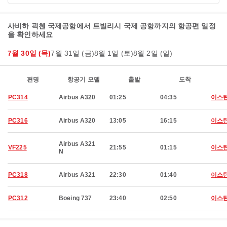
사비하 괵첸 국제공항에서 트빌리시 국제 공항까지의 항공편 일정
을 확인하세요
7월 30일 (목)
7월 31일 (금)
8월 1일 (토)
8월 2일 (일)
편명
항공기 모델
출발
도착
PC314
Airbus A320
01:25
04:35
이스
PC316
Airbus A320
13:05
16:15
이스
Airbus A321
VF225
21:55
01:15
이스
N
PC318
Airbus A321
22:30
01:40
이스
PC312
Boeing 737
23:40
02:50
이스