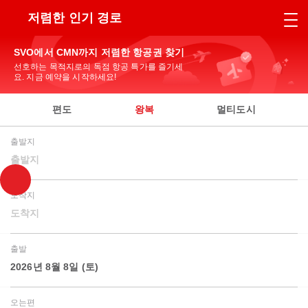
저렴한 인기 경로
SVO에서 CMN까지 저렴한 항공권 찾기
선호하는 목적지로의 독점 항공 특가를 즐기세
요. 지금 예약을 시작하세요!
편도
왕복
멀티도시
출발지
출발지
도착지
도착지
출발
2026년 8월 8일 (토)
오는편