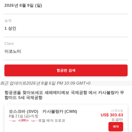
2026년 8월 9일 (일)
승객
1 성인
Class
이코노미
항공편 검색
최근 업데이트
2026년 8월 6일 PM 10:09 GMT+0
항공권을 찾아보세요 셰레메티예보 국제공항 에서 카사블랑카 무
함마드 5세 국제공항
모스크바 (SVO)
카사블랑카 (CMN)
시작으로
US$ 303.63
8월 21일 (금)
직항
요금/인
로열 에어 모로코
예약