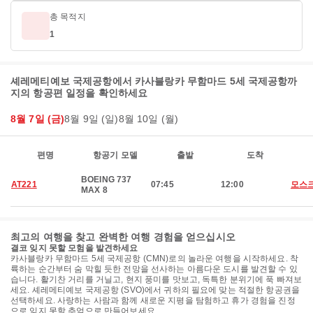
총 목적지
1
셰레메티예보 국제공항에서 카사블랑카 무함마드 5세 국제공항까
지의 항공편 일정을 확인하세요
8월 7일 (금)
8월 9일 (일)
8월 10일 (월)
편명
항공기 모델
출발
도착
BOEING 737
AT221
07:45
12:00
모스
MAX 8
최고의 여행을 찾고 완벽한 여행 경험을 얻으십시오
결코 잊지 못할 모험을 발견하세요
카사블랑카 무함마드 5세 국제공항 (CMN)로의 놀라운 여행을 시작하세요. 착
륙하는 순간부터 숨 막힐 듯한 전망을 선사하는 아름다운 도시를 발견할 수 있
습니다. 활기찬 거리를 거닐고, 현지 풍미를 맛보고, 독특한 분위기에 푹 빠져보
세요. 셰레메티예보 국제공항 (SVO)에서 귀하의 필요에 맞는 적절한 항공권을
선택하세요. 사랑하는 사람과 함께 새로운 지평을 탐험하고 휴가 경험을 진정
으로 잊지 못할 추억으로 만들어보세요.