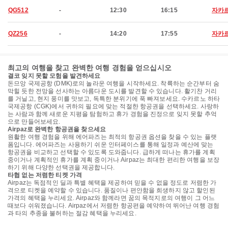
QG512
-
12:30
16:15
자카
QZ256
-
14:20
17:55
자카
최고의 여행을 찾고 완벽한 여행 경험을 얻으십시오
결코 잊지 못할 모험을 발견하세요
돈므앙 국제공항 (DMK)로의 놀라운 여행을 시작하세요. 착륙하는 순간부터 숨
막힐 듯한 전망을 선사하는 아름다운 도시를 발견할 수 있습니다. 활기찬 거리
를 거닐고, 현지 풍미를 맛보고, 독특한 분위기에 푹 빠져보세요. 수카르노 하타
국제공항 (CGK)에서 귀하의 필요에 맞는 적절한 항공권을 선택하세요. 사랑하
는 사람과 함께 새로운 지평을 탐험하고 휴가 경험을 진정으로 잊지 못할 추억
으로 만들어보세요.
Airpaz로 완벽한 항공권을 찾으세요
원활한 여행 경험을 위해 에어파즈는 최적의 항공권 옵션을 찾을 수 있는 플랫
폼입니다. 에어파즈는 사용하기 쉬운 인터페이스를 통해 일정과 예산에 맞는
항공권을 비교하고 선택할 수 있도록 도와줍니다. 급하게 떠나는 휴가를 계획
중이거나 계획적인 휴가를 계획 중이거나 Airpaz는 최대한 편리한 여행을 보장
하기 위해 다양한 선택권을 제공합니다.
타협 없는 저렴한 티켓 가격
Airpaz는 독점적인 딜과 특별 혜택을 제공하여 믿을 수 없을 정도로 저렴한 가
격으로 티켓을 예약할 수 있습니다. 품질이나 편안함을 희생하지 않고 할인된
가격의 혜택을 누리세요. Airpaz와 함께라면 꿈의 목적지로의 여행이 그 어느
때보다 쉬워졌습니다. Airpaz에서 저렴한 항공편을 예약하여 뛰어난 여행 경험
과 타의 추종을 불허하는 절감 혜택을 누리세요.