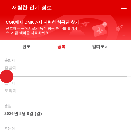
저렴한 인기 경로
CGK에서 DMK까지 저렴한 항공권 찾기
선호하는 목적지로의 독점 항공 특가를 즐기세
요. 지금 예약을 시작하세요!
편도
왕복
멀티도시
출발지
출발지
도착지
도착지
출발
2026년 8월 9일 (일)
오는편