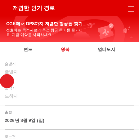
저렴한 인기 경로
CGK에서 DPS까지 저렴한 항공권 찾기
선호하는 목적지로의 독점 항공 특가를 즐기세
요. 지금 예약을 시작하세요!
편도
왕복
멀티도시
출발지
출발지
도착지
도착지
출발
2026년 8월 9일 (일)
오는편