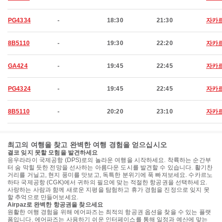
PG4334
-
18:30
21:30
자카
8B5110
-
19:30
22:20
자카
GA424
-
19:45
22:45
자카
PG4324
-
19:45
22:45
자카
8B5110
-
20:20
23:10
자카
최고의 여행을 찾고 완벽한 여행 경험을 얻으십시오
결코 잊지 못할 모험을 발견하세요
응우라라이 국제공항 (DPS)로의 놀라운 여행을 시작하세요. 착륙하는 순간부
터 숨 막힐 듯한 전망을 선사하는 아름다운 도시를 발견할 수 있습니다. 활기찬
거리를 거닐고, 현지 풍미를 맛보고, 독특한 분위기에 푹 빠져보세요. 수카르노
하타 국제공항 (CGK)에서 귀하의 필요에 맞는 적절한 항공권을 선택하세요.
사랑하는 사람과 함께 새로운 지평을 탐험하고 휴가 경험을 진정으로 잊지 못
할 추억으로 만들어보세요.
Airpaz로 완벽한 항공권을 찾으세요
원활한 여행 경험을 위해 에어파즈는 최적의 항공권 옵션을 찾을 수 있는 플랫
폼입니다. 에어파즈는 사용하기 쉬운 인터페이스를 통해 일정과 예산에 맞는