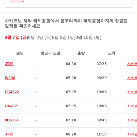
1
수카르노 하타 국제공항에서 응우라라이 국제공항까지의 항공편
일정을 확인하세요
8월 7일 (금)
8월 8일 (토)
8월 9일 (일)
8월 10일 (월)
편명
항공기 모델
출발
도착
JT20
-
04:30
07:25
자카
IN280
-
05:30
08:20
자카
PG4322
-
07:05
10:05
자카
GA402
-
07:05
10:05
자카
8B5104
-
07:10
09:45
자카
JT30
-
08:20
11:15
자카