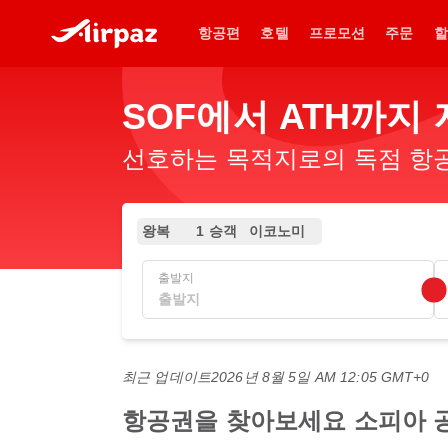
항공편
호텔
프로모션
주문
할
SOF에서 ATH까지
선호하는 목적지로의 독점 항공
왕복
1 승객
이코노미
출발지
최근 업데이트
2026년 8월 5일 AM 12:05 GMT+0
항공권을 찾아보세요 소피아 