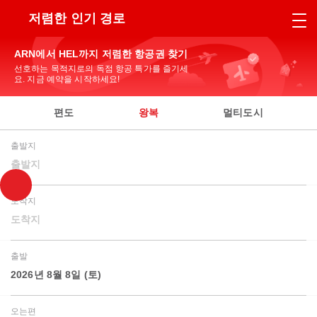
저렴한 인기 경로
ARN에서 HEL까지 저렴한 항공권 찾기
선호하는 목적지로의 독점 항공 특가를 즐기세
요. 지금 예약을 시작하세요!
편도
왕복
멀티도시
출발지
출발지
도착지
도착지
출발
2026년 8월 8일 (토)
오는편