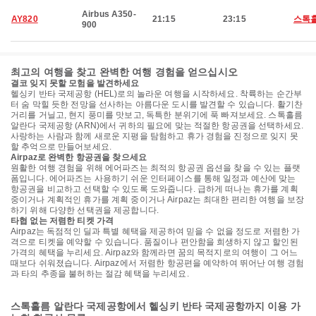
Airbus A350-
AY820
21:15
23:15
스톡
900
최고의 여행을 찾고 완벽한 여행 경험을 얻으십시오
결코 잊지 못할 모험을 발견하세요
헬싱키 반타 국제공항 (HEL)로의 놀라운 여행을 시작하세요. 착륙하는 순간부
터 숨 막힐 듯한 전망을 선사하는 아름다운 도시를 발견할 수 있습니다. 활기찬
거리를 거닐고, 현지 풍미를 맛보고, 독특한 분위기에 푹 빠져보세요. 스톡홀름
알란다 국제공항 (ARN)에서 귀하의 필요에 맞는 적절한 항공권을 선택하세요.
사랑하는 사람과 함께 새로운 지평을 탐험하고 휴가 경험을 진정으로 잊지 못
할 추억으로 만들어보세요.
Airpaz로 완벽한 항공권을 찾으세요
원활한 여행 경험을 위해 에어파즈는 최적의 항공권 옵션을 찾을 수 있는 플랫
폼입니다. 에어파즈는 사용하기 쉬운 인터페이스를 통해 일정과 예산에 맞는
항공권을 비교하고 선택할 수 있도록 도와줍니다. 급하게 떠나는 휴가를 계획
중이거나 계획적인 휴가를 계획 중이거나 Airpaz는 최대한 편리한 여행을 보장
하기 위해 다양한 선택권을 제공합니다.
타협 없는 저렴한 티켓 가격
Airpaz는 독점적인 딜과 특별 혜택을 제공하여 믿을 수 없을 정도로 저렴한 가
격으로 티켓을 예약할 수 있습니다. 품질이나 편안함을 희생하지 않고 할인된
가격의 혜택을 누리세요. Airpaz와 함께라면 꿈의 목적지로의 여행이 그 어느
때보다 쉬워졌습니다. Airpaz에서 저렴한 항공편을 예약하여 뛰어난 여행 경험
과 타의 추종을 불허하는 절감 혜택을 누리세요.
스톡홀름 알란다 국제공항에서 헬싱키 반타 국제공항까지 이용 가