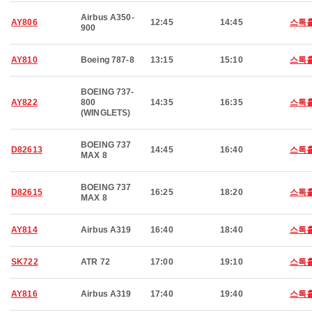
Airbus A350-
AY806
12:45
14:45
스톡
900
AY810
Boeing 787-8
13:15
15:10
스톡
BOEING 737-
AY822
800
14:35
16:35
스톡
(WINGLETS)
BOEING 737
D82613
14:45
16:40
스톡
MAX 8
BOEING 737
D82615
16:25
18:20
스톡
MAX 8
AY814
Airbus A319
16:40
18:40
스톡
SK722
ATR 72
17:00
19:10
스톡
AY816
Airbus A319
17:40
19:40
스톡