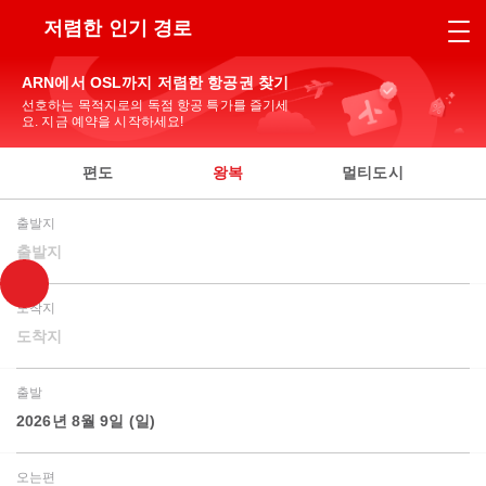
저렴한 인기 경로
ARN에서 OSL까지 저렴한 항공권 찾기
선호하는 목적지로의 독점 항공 특가를 즐기세
요. 지금 예약을 시작하세요!
편도
왕복
멀티도시
출발지
출발지
도착지
도착지
출발
2026년 8월 9일 (일)
오는편