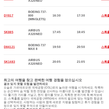
A320NEO
BOEING 737-
DY817
800
16:30
17:30
스톡
(WINGLETS)
AIRBUS
SK885
17:45
18:45
스톡
A320NEO
BOEING 737
D84121
19:50
20:50
스톡
MAX 8
AIRBUS
SK1483
20:05
21:05
스톡
A320NEO
최고의 여행을 찾고 완벽한 여행 경험을 얻으십시오
결코 잊지 못할 모험을 발견하세요
오슬로 가르데르모엔 국제공항 (OSL)로의 놀라운 여행을 시작하세요. 착륙하
는 순간부터 숨 막힐 듯한 전망을 선사하는 아름다운 도시를 발견할 수 있습니
다. 활기찬 거리를 거닐고, 현지 풍미를 맛보고, 독특한 분위기에 푹 빠져보세
요. 스톡홀름 알란다 국제공항 (ARN)에서 귀하의 필요에 맞는 적절한 항공권
을 선택하세요. 사랑하는 사람과 함께 새로운 지평을 탐험하고 휴가 경험을 진
정으로 잊지 못할 추억으로 만들어보세요.