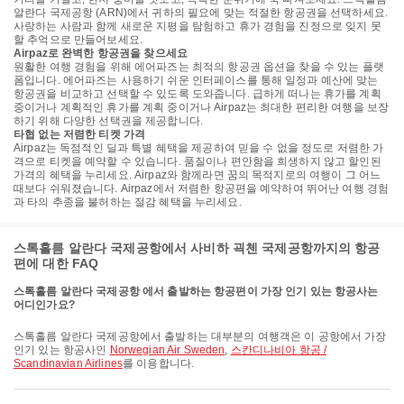
알란다 국제공항 (ARN)에서 귀하의 필요에 맞는 적절한 항공권을 선택하세요.
사랑하는 사람과 함께 새로운 지평을 탐험하고 휴가 경험을 진정으로 잊지 못
할 추억으로 만들어보세요.
Airpaz로 완벽한 항공권을 찾으세요
원활한 여행 경험을 위해 에어파즈는 최적의 항공권 옵션을 찾을 수 있는 플랫
폼입니다. 에어파즈는 사용하기 쉬운 인터페이스를 통해 일정과 예산에 맞는
항공권을 비교하고 선택할 수 있도록 도와줍니다. 급하게 떠나는 휴가를 계획
중이거나 계획적인 휴가를 계획 중이거나 Airpaz는 최대한 편리한 여행을 보장
하기 위해 다양한 선택권을 제공합니다.
타협 없는 저렴한 티켓 가격
Airpaz는 독점적인 딜과 특별 혜택을 제공하여 믿을 수 없을 정도로 저렴한 가
격으로 티켓을 예약할 수 있습니다. 품질이나 편안함을 희생하지 않고 할인된
가격의 혜택을 누리세요. Airpaz와 함께라면 꿈의 목적지로의 여행이 그 어느
때보다 쉬워졌습니다. Airpaz에서 저렴한 항공편을 예약하여 뛰어난 여행 경험
과 타의 추종을 불허하는 절감 혜택을 누리세요.
스톡홀름 알란다 국제공항에서 사비하 괵첸 국제공항까지의 항공
편에 대한 FAQ
스톡홀름 알란다 국제공항 에서 출발하는 항공편이 가장 인기 있는 항공사는
어디인가요?
스톡홀름 알란다 국제공항에서 출발하는 대부분의 여행객은 이 공항에서 가장
인기 있는 항공사인
Norwegian Air Sweden
,
스칸디나비아 항공 /
Scandinavian Airlines
를 이용합니다.