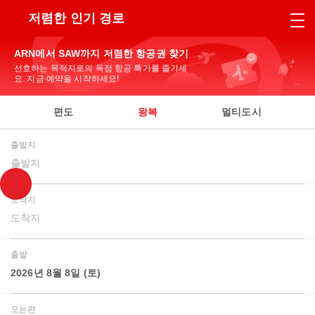
저렴한 인기 경로
ARN에서 SAW까지 저렴한 항공권 찾기
선호하는 목적지로의 독점 항공 특가를 즐기세
요. 지금 예약을 시작하세요!
편도
왕복
멀티도시
출발지
출발지
도착지
도착지
출발
2026년 8월 8일 (토)
오는편