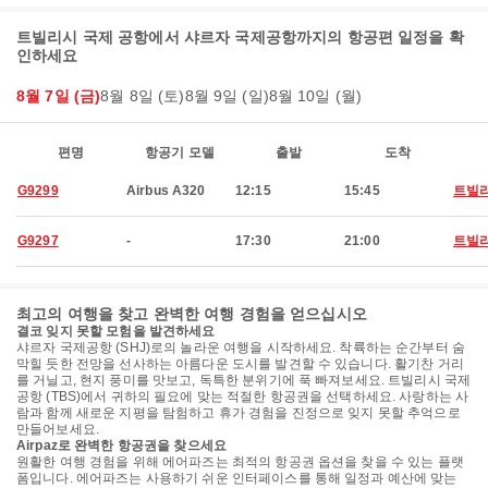
트빌리시 국제 공항에서 샤르자 국제공항까지의 항공편 일정을 확
인하세요
8월 7일 (금)
8월 8일 (토)
8월 9일 (일)
8월 10일 (월)
편명
항공기 모델
출발
도착
G9299
Airbus A320
12:15
15:45
트빌
G9297
-
17:30
21:00
트빌
최고의 여행을 찾고 완벽한 여행 경험을 얻으십시오
결코 잊지 못할 모험을 발견하세요
샤르자 국제공항 (SHJ)로의 놀라운 여행을 시작하세요. 착륙하는 순간부터 숨
막힐 듯한 전망을 선사하는 아름다운 도시를 발견할 수 있습니다. 활기찬 거리
를 거닐고, 현지 풍미를 맛보고, 독특한 분위기에 푹 빠져보세요. 트빌리시 국제
공항 (TBS)에서 귀하의 필요에 맞는 적절한 항공권을 선택하세요. 사랑하는 사
람과 함께 새로운 지평을 탐험하고 휴가 경험을 진정으로 잊지 못할 추억으로
만들어보세요.
Airpaz로 완벽한 항공권을 찾으세요
원활한 여행 경험을 위해 에어파즈는 최적의 항공권 옵션을 찾을 수 있는 플랫
폼입니다. 에어파즈는 사용하기 쉬운 인터페이스를 통해 일정과 예산에 맞는