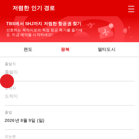
저렴한 인기 경로
TBS에서 SHJ까지 저렴한 항공권 찾기
선호하는 목적지로의 독점 항공 특가를 즐기세
요. 지금 예약을 시작하세요!
편도
왕복
멀티도시
출발지
출발지
도착지
도착지
출발
2026년 8월 9일 (일)
오는편